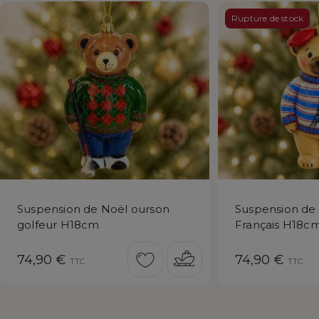
Rupture de stock
Suspension de Noël ourson
Suspension de
golfeur H18cm
Français H18c
Prix
Prix
74,90 €
74,90 €
TTC
TTC