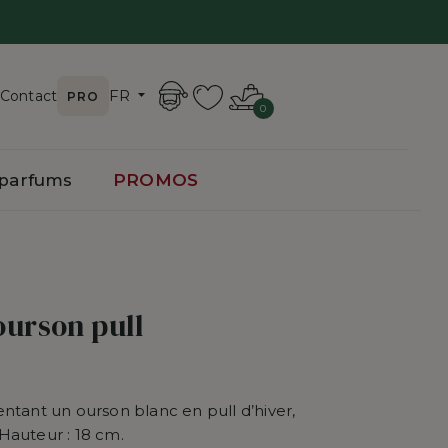
FR
Contact
PRO
0
toire
 parfums
PROMOS
de Noël
Gouttes de Noël
de Noël
Coeurs
ourson pull
Rubans et Noeuds
Couronnes et Guirlandes
ntant un ourson blanc en pull d’hiver,
Fleurs et Branches décoratives
Hauteur : 18 cm.