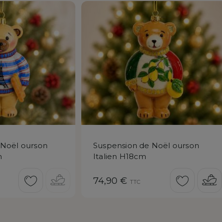
 Noël ourson
Suspension de Noël ourson
m
Italien H18cm
Prix
74,90 €
TTC