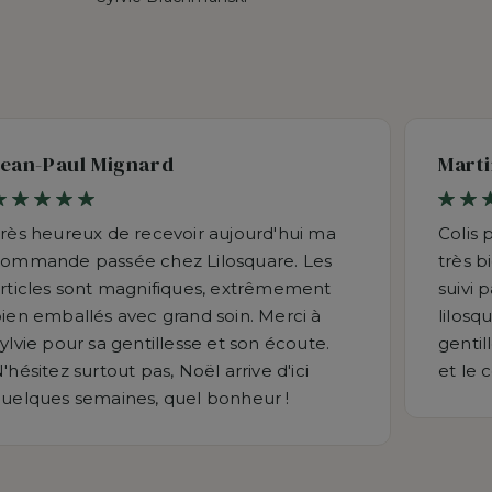
Jean-Paul Mignard
Marti
rès heureux de recevoir aujourd'hui ma
Colis 
ommande passée chez Lilosquare. Les
très b
rticles sont magnifiques, extrêmement
suivi 
ien emballés avec grand soin. Merci à
lilosq
ylvie pour sa gentillesse et son écoute.
gentil
'hésitez surtout pas, Noël arrive d'ici
et le 
uelques semaines, quel bonheur !