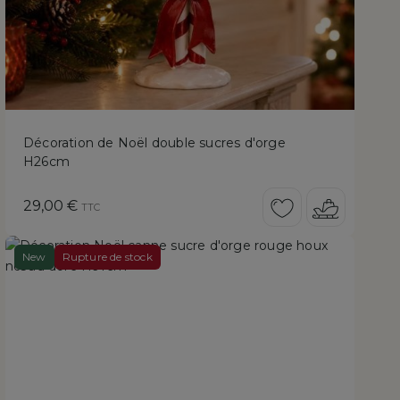
Décoration de Noël double sucres d'orge
H26cm
Prix
29,00 €
TTC
New
Rupture de stock