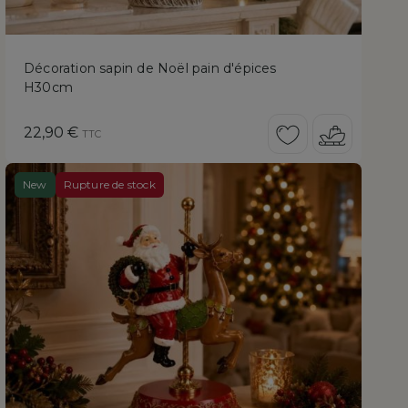
Décoration sapin de Noël pain d'épices
H30cm
Prix
22,90 €
TTC
New
Rupture de stock