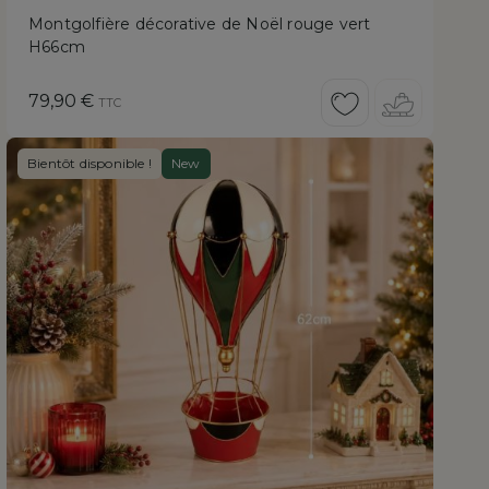
Montgolfière décorative de Noël rouge vert
H66cm
Prix
79,90 €
TTC
Bientôt disponible !
New