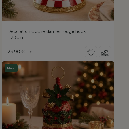
Décoration cloche damier rouge houx
H20cm
Prix
23,90 €
TTC
New