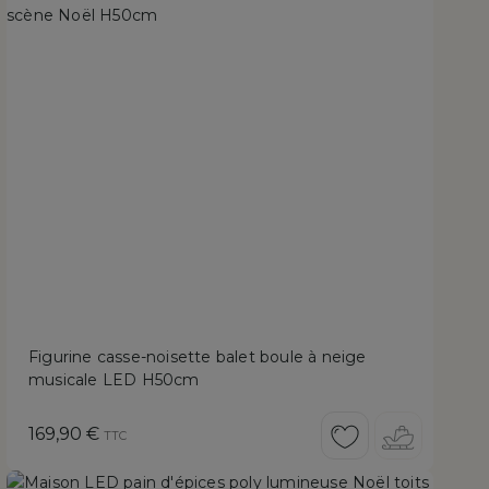
Figurine casse-noisette balet boule à neige
musicale LED H50cm
Prix
169,90 €
TTC