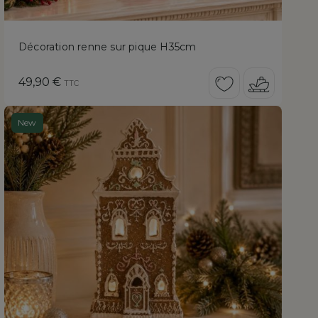
Décoration renne sur pique H35cm
Prix
49,90 €
TTC
New