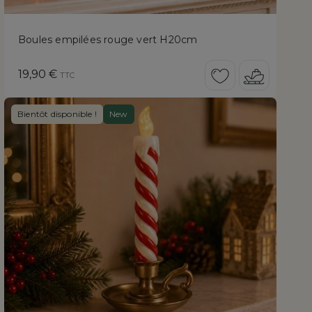
Boules empilées rouge vert H20cm
Prix
19,90 €
TTC
Bientôt disponible !
New