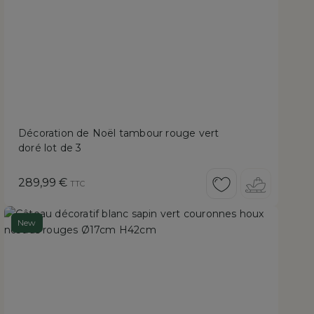
Décoration de Noël tambour rouge vert
doré lot de 3
Prix
289,99 €
TTC
New