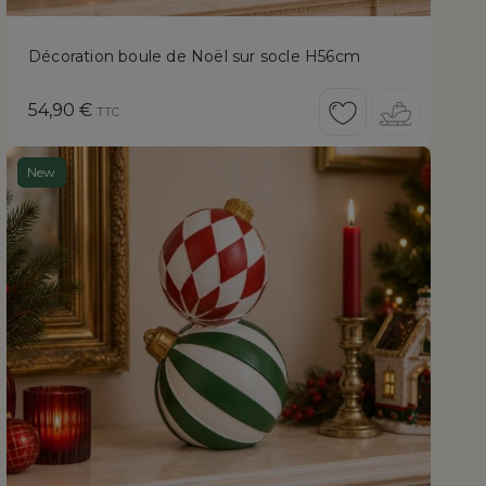
Décoration boule de Noël sur socle H56cm
Prix
54,90 €
TTC
New