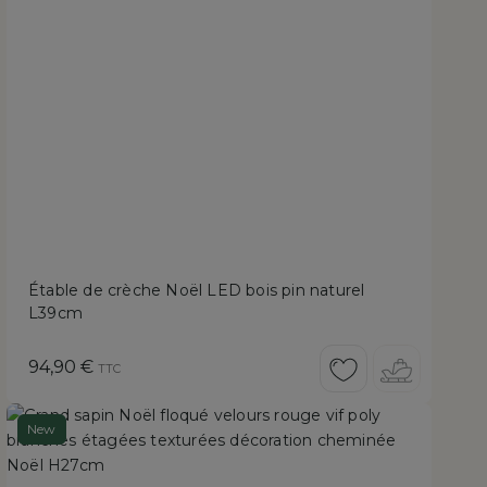
Étable de crèche Noël LED bois pin naturel
L39cm
Prix
94,90 €
TTC
New