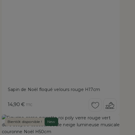
Sapin de Noël floqué velours rouge H17cm
Prix
14,90 €
TTC
Bientôt disponible !
New