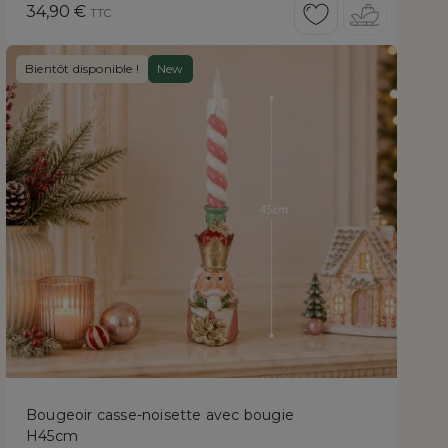
Prix
34,90 €
TTC
Bientôt disponible !
New
Bougeoir casse-noisette avec bougie
H45cm