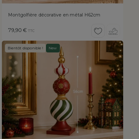
Montgolfière décorative en métal H62cm
Prix
79,90 €
TTC
Bientôt disponible !
New