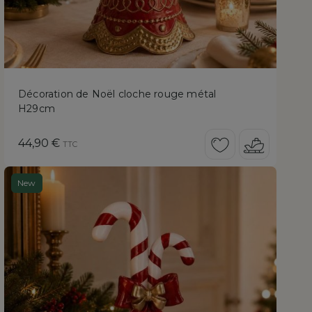
Décoration de Noël cloche rouge métal
H29cm
Prix
44,90 €
TTC
New