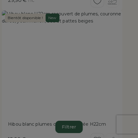
29,90 €
TTC
Bientôt disponible !
New
Hibou blanc plumes couronne dorée H22cm
Filtrer