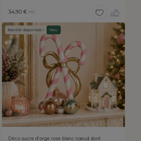
Prix
34,90 €
TTC
Bientôt disponible !
New
Déco sucre d'orge rose blanc nœud doré