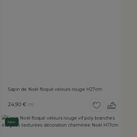
Sapin de Noël floqué velours rouge H27cm
Prix
24,90 €
TTC
New