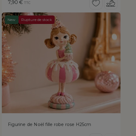
Prix
7,90 €
TTC
New
Rupture de stock
Figurine de Noël fille robe rose H25cm