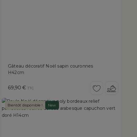
Gâteau décoratif Noël sapin couronnes
H42cm
Prix
69,90 €
TTC
Bientôt disponible !
New