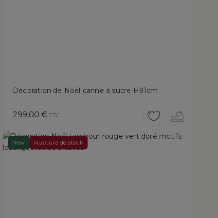
Décoration de Noël canne à sucre H91cm
Prix
299,00 €
TTC
New
Rupture de stock