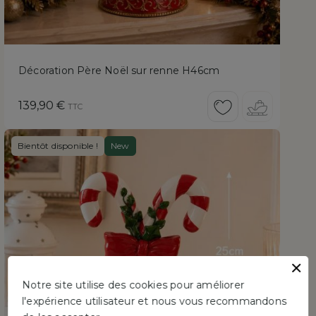
Décoration Père Noël sur renne H46cm
Prix
139,90 €
TTC
Bientôt disponible !
New
Notre site utilise des cookies pour améliorer
l'expérience utilisateur et nous vous recommandons