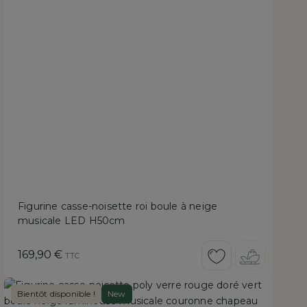
Figurine casse-noisette roi boule à neige
musicale LED H50cm
Prix
169,90 €
TTC
Bientôt disponible !
New