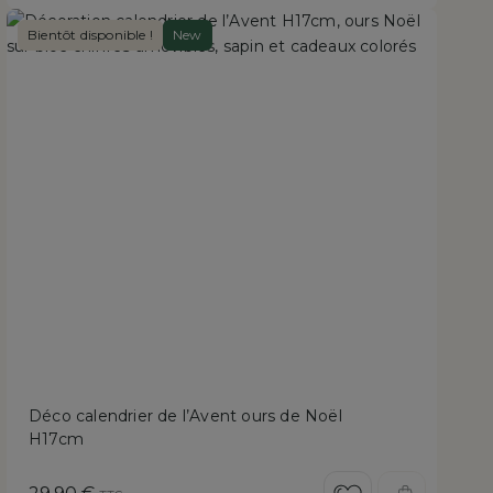
Bientôt disponible !
New
Déco calendrier de l’Avent ours de Noël
H17cm
Prix