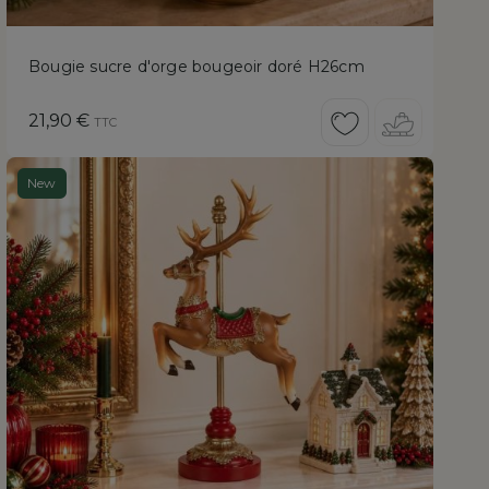
Bougie sucre d'orge bougeoir doré H26cm
Prix
21,90 €
TTC
New