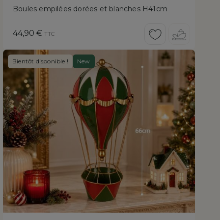
Boules empilées dorées et blanches H41cm
Prix
44,90 €
TTC
Bientôt disponible !
New