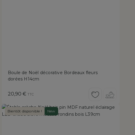
Boule de Noël décorative Bordeaux fleurs
dorées H14cm
Prix
20,90 €
TTC
Bientôt disponible !
New