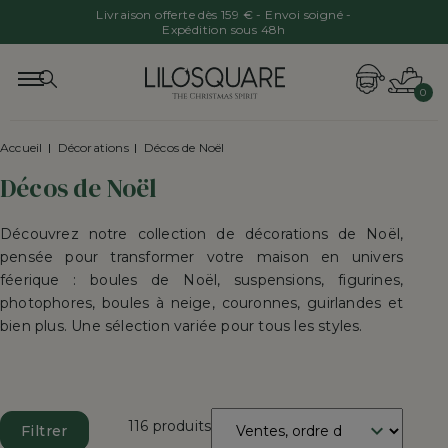
Livraison offerte dès 159 € - Envoi soigné -
Expédition sous 48h
0
Accueil
Décorations
Décos de Noël
Décos de Noël
Découvrez notre collection de décorations de Noël,
pensée pour transformer votre maison en univers
féerique : boules de Noël, suspensions, figurines,
photophores, boules à neige, couronnes, guirlandes et
bien plus. Une sélection variée pour tous les styles.
Trier
116 produits
Filtrer
par