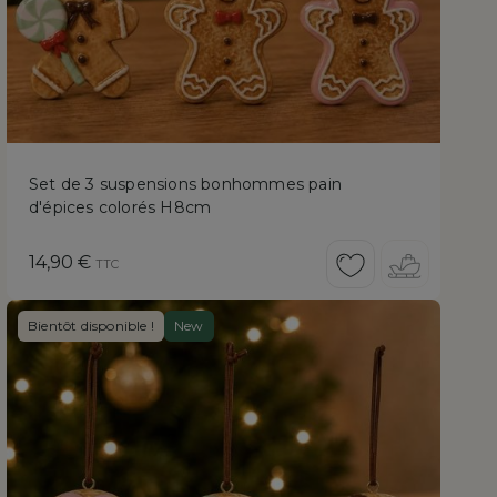
Set de 3 suspensions bonhommes pain
d'épices colorés H8cm
Prix
14,90 €
TTC
Bientôt disponible !
New