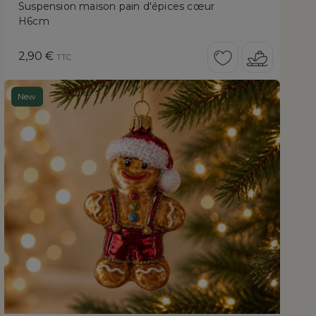
Suspension maison pain d'épices cœur
H6cm
Prix
2,90 €
TTC
New