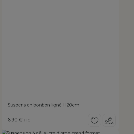
Suspension bonbon ligné H20cm
Prix
6,90 €
TTC