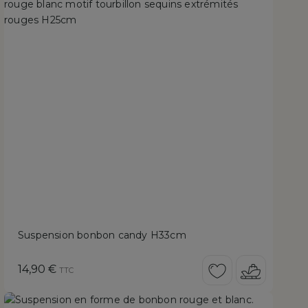
Suspension bonbon candy H33cm
Prix
14,90 €
TTC