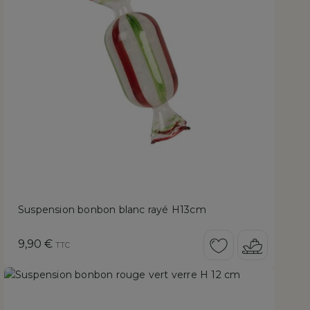
Suspension bonbon blanc rayé H13cm
Prix
9,90 €
TTC