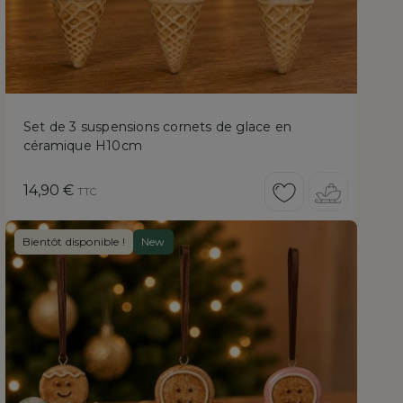
Set de 3 suspensions cornets de glace en
céramique H10cm
Prix
14,90 €
TTC
Bientôt disponible !
New