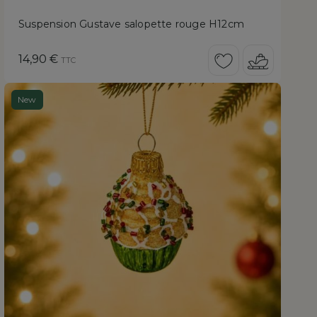
Suspension Gustave salopette rouge H12cm
Prix
14,90 €
TTC
New