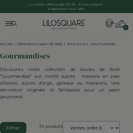
Livraison offerte dès 159 € - Envoi soigné -
Expédition sous 48h
0
Accueil
Décorations sapin de Noël
Nourriture
Gourmandises
Gourmandises
Découvrez notre collection de boules de Noël
"Gourmandise" aux motifs sucrés : maisons en pain
d'épices, sucres d'orge, gâteaux ou macarons. Une
décoration originale et fantaisiste pour un sapin
gourmand.
Trier
74 produits
Filtrer
par