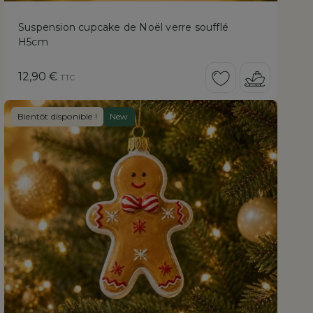
Suspension cupcake de Noël verre soufflé
H5cm
Prix
12,90 €
TTC
Bientôt disponible !
New