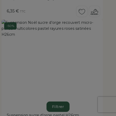
Prix
6,35 €
TTC
-50%
Filtrer
Suspension sucre d'orge pastel H26cm