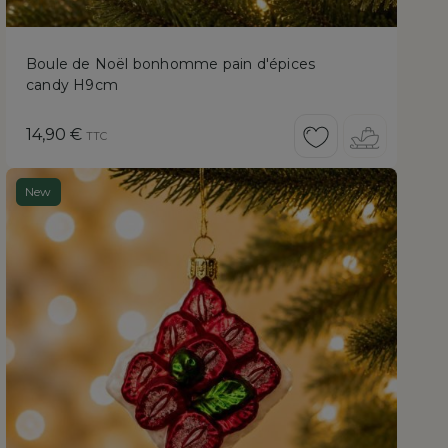
Boule de Noël bonhomme pain d'épices
candy H9cm
Prix
14,90 €
TTC
New