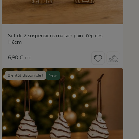
Set de 2 suspensions maison pain d'épices
H6cm
Prix
6,90 €
TTC
Bientôt disponible !
New