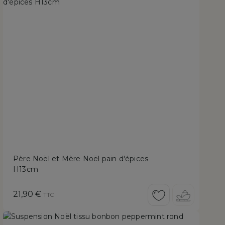
Père Noël et Mère Noël pain d'épices
H13cm
Prix
21,90 €
TTC