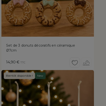
Set de 3 donuts décoratifs en céramique
Ø7cm
Prix
14,90 €
TTC
Bientôt disponible !
New