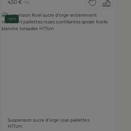
Prix
4,50 €
TTC
-50%
Suspension sucre d’orge rose paillettes
H17cm