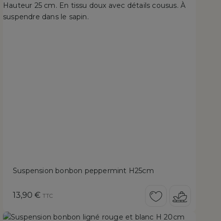
Suspension bonbon peppermint H25cm
Prix
13,90 €
TTC