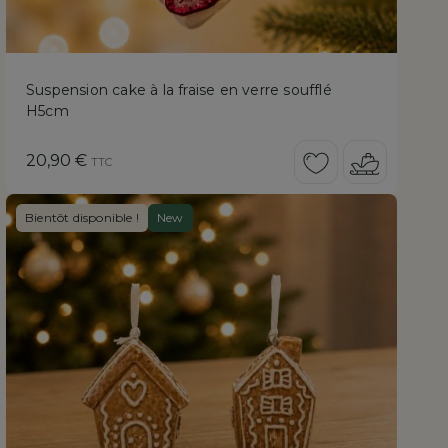
Suspension cake à la fraise en verre soufflé
H5cm
Prix
20,90 €
TTC
Bientôt disponible !
New