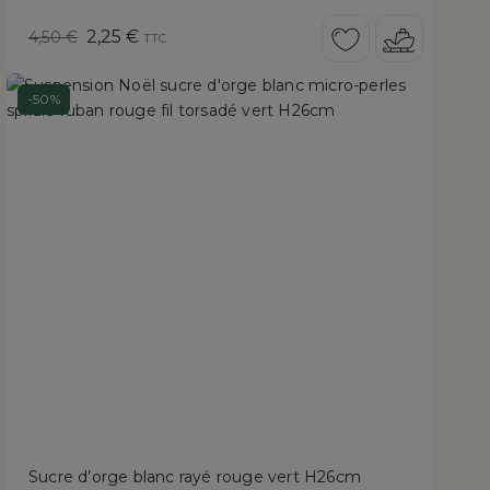
Prix
Prix
2,25 €
4,50 €
TTC
de
réduit
base
-50%
Sucre d’orge blanc rayé rouge vert H26cm