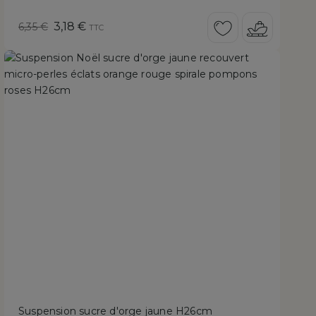
Prix
Prix
3,18 €
6,35 €
TTC
de
réduit
base
Suspension sucre d'orge jaune H26cm