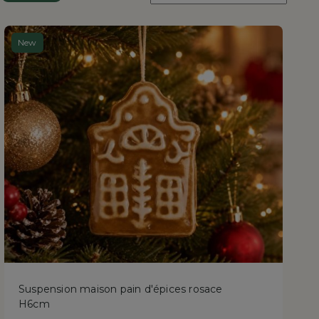
:
New
Suspension maison pain d'épices rosace
H6cm