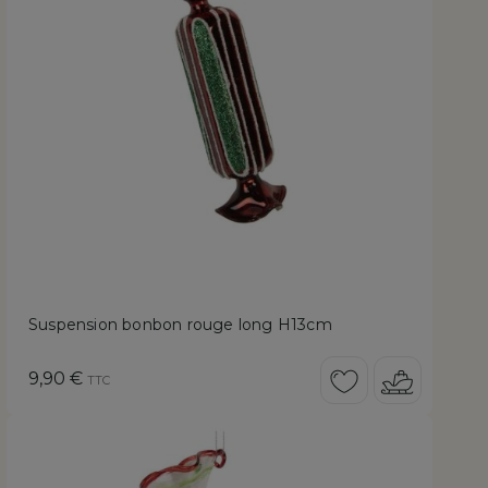
Suspension bonbon rouge long H13cm
Prix
9,90 €
TTC