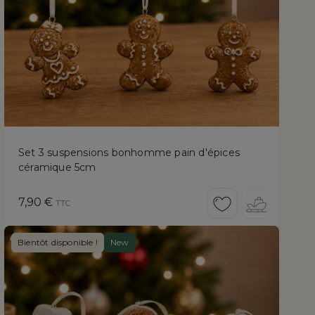
Set 3 suspensions bonhomme pain d'épices
céramique 5cm
Prix
7,90 €
TTC
Bientôt disponible !
New