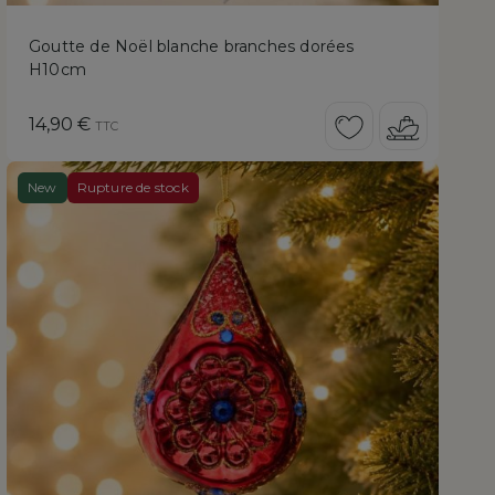
Goutte de Noël blanche branches dorées
H10cm
Prix
14,90 €
TTC
New
Rupture de stock