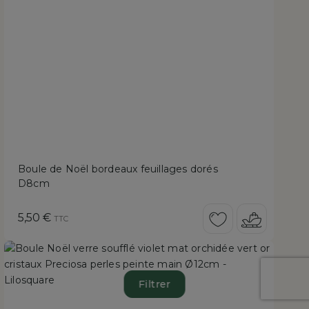
Boule de Noël bordeaux feuillages dorés
D8cm
Prix
5,50 €
TTC
Filtrer