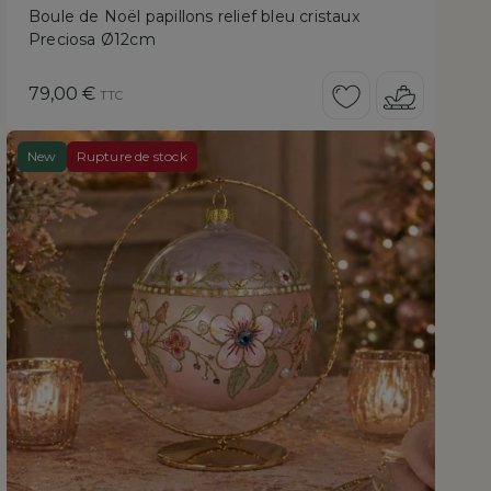
Boule de Noël papillons relief bleu cristaux
Preciosa Ø12cm
Prix
79,00 €
TTC
New
Rupture de stock