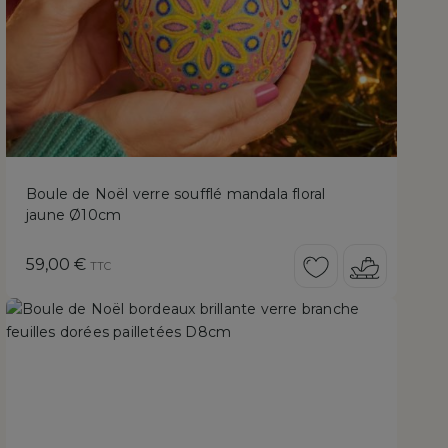
Boule de Noël verre soufflé mandala floral
jaune Ø10cm
Prix
59,00 €
TTC