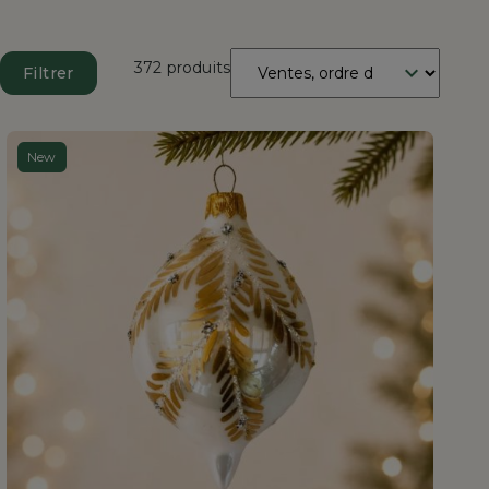
Trier
372 produits
Filtrer
par
:
New