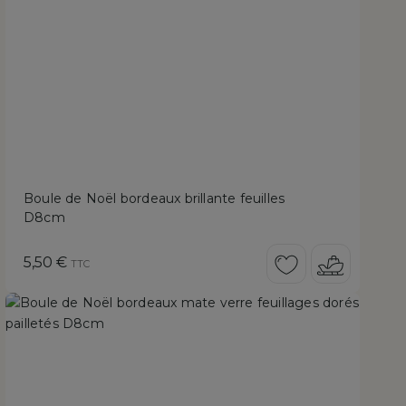
Boule de Noël bordeaux brillante feuilles
D8cm
Prix
5,50 €
TTC