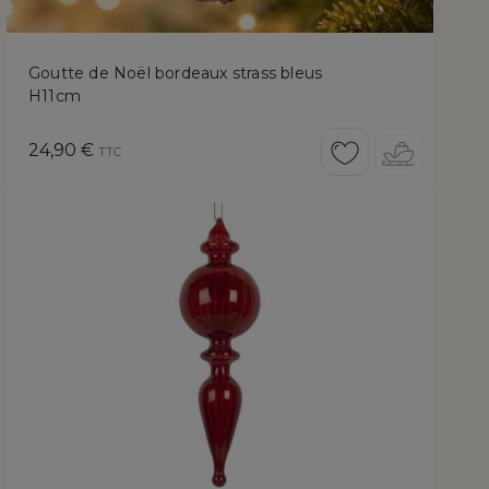
Goutte de Noël bordeaux strass bleus
H11cm
Prix
24,90 €
TTC