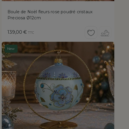
Boule de Noël fleurs rose poudré cristaux
Preciosa Ø12cm
Prix
139,00 €
TTC
New