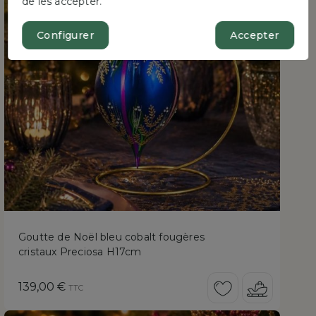
de les accepter.
Configurer
Accepter
Goutte de Noël bleu cobalt fougères
cristaux Preciosa H17cm
Prix
139,00 €
TTC