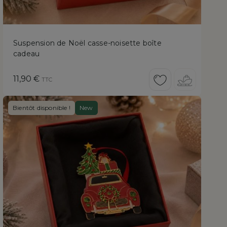
Suspension de Noël casse-noisette boîte
cadeau
Prix
11,90 €
TTC
Bientôt disponible !
New