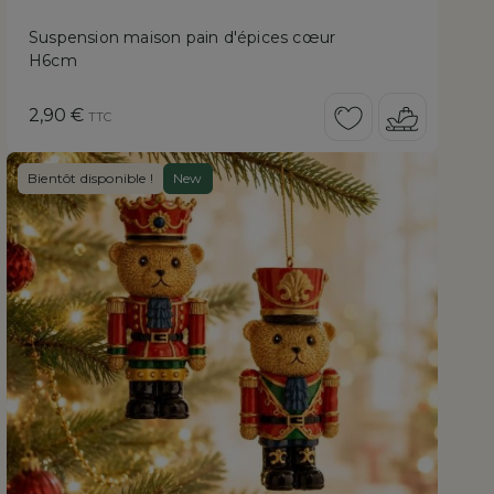
Suspension maison pain d'épices cœur
H6cm
Prix
2,90 €
TTC
Bientôt disponible !
New