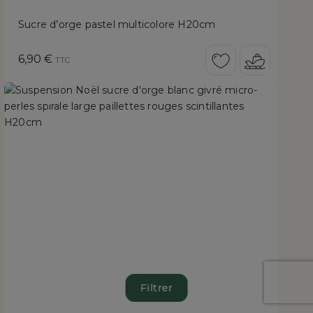
Sucre d’orge pastel multicolore H20cm
Prix
6,90 €
TTC
Filtrer