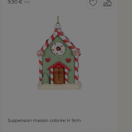
Prix
9,90 €
TTC
Suspension maison colorée H 9cm