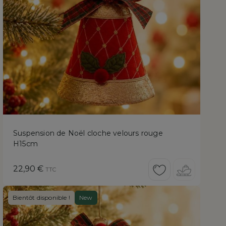
Suspension de Noël cloche velours rouge
H15cm
Prix
22,90 €
TTC
Bientôt disponible !
New