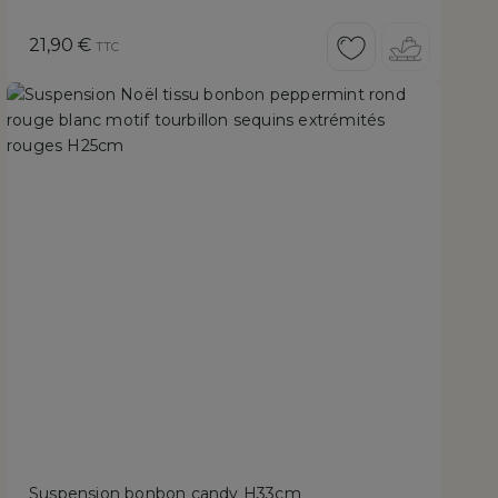
Prix
21,90 €
TTC
Suspension bonbon candy H33cm