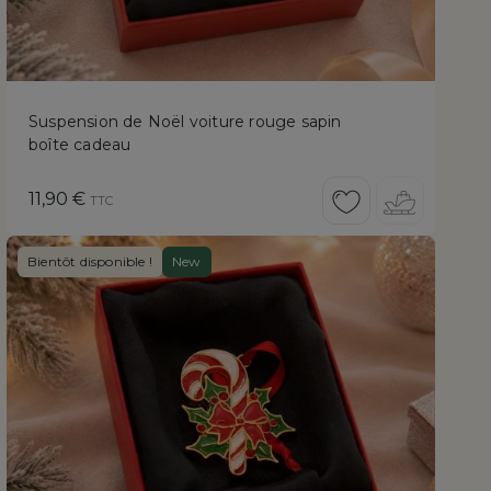
Suspension de Noël voiture rouge sapin
boîte cadeau
Prix
11,90 €
TTC
Bientôt disponible !
New