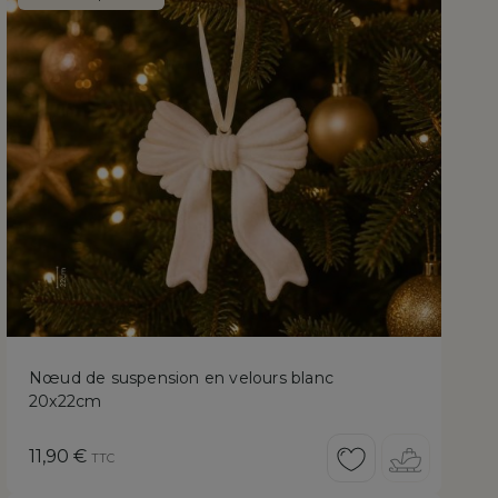
Nœud de suspension en velours blanc
20x22cm
Prix
11,90 €
TTC