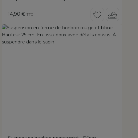
Prix
14,90 €
TTC