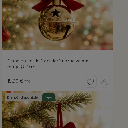
Grand grelot de Noël doré nœud velours
rouge Ø14cm
Prix
15,90 €
TTC
Bientôt disponible !
New