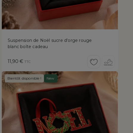
Suspension de Noël sucre d'orge rouge
blanc boîte cadeau
Prix
11,90 €
TTC
Bientôt disponible !
New