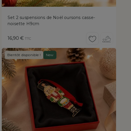
Set 2 suspensions de Noël oursons casse-
noisette H9cm
Prix
16,90 €
TTC
Bientôt disponible !
New