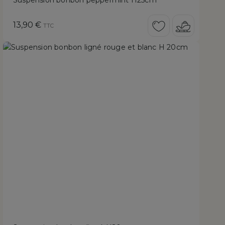
Suspension bonbon peppermint H25cm
Prix
13,90 €
TTC