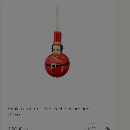
Boule casse-noisette cloche céramique
H11cm
Prix
4,90 €
TTC