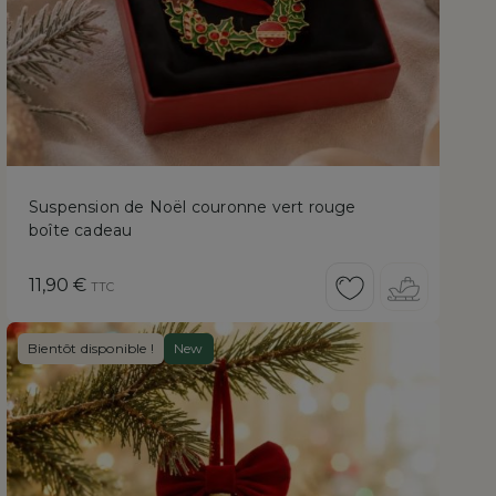
Suspension de Noël couronne vert rouge
boîte cadeau
Prix
11,90 €
TTC
Bientôt disponible !
New