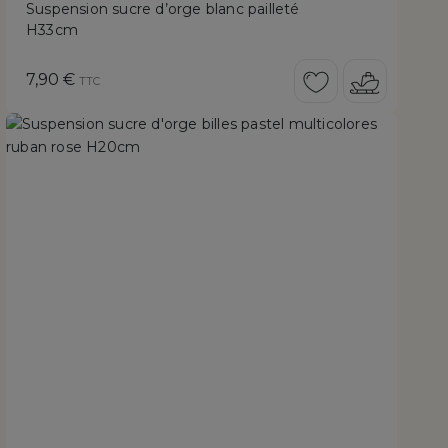
Suspension sucre d’orge blanc pailleté
H33cm
Prix
7,90 €
TTC