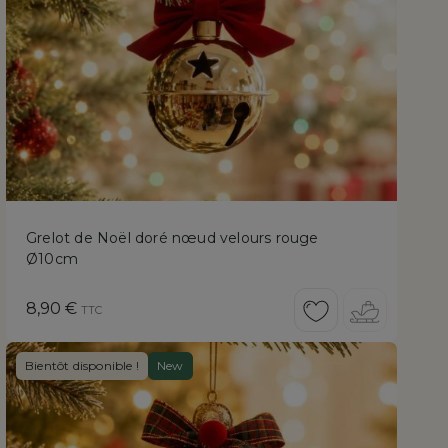
Grelot de Noël doré nœud velours rouge
Ø10cm
Prix
8,90 €
TTC
Bientôt disponible !
New