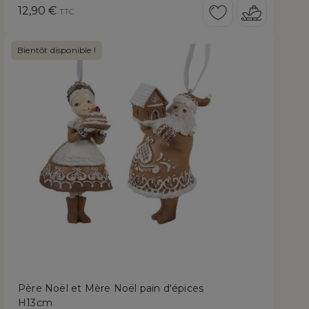
Prix
12,90 €
TTC
Bientôt disponible !
Père Noël et Mère Noël pain d'épices
H13cm