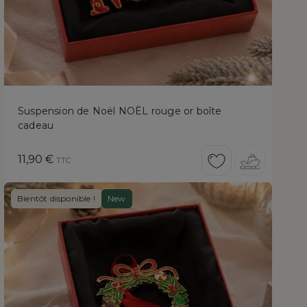
Suspension de Noël NOËL rouge or boîte
cadeau
Prix
11,90 €
TTC
Bientôt disponible !
New