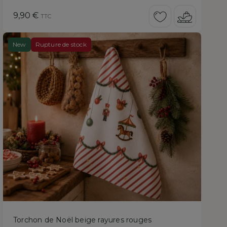
Prix
9,90 €
TTC
New
Rupture de stock
Torchon de Noël beige rayures rouges