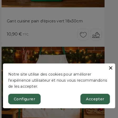
Gant cuisine pain d'épices vert 18x30cm
Prix
10,90 €
TTC
Notre site utilise des cookies pour améliorer
l'expérience utilisateur et nous vous recommandons
de les accepter.
Configurer
Accepter