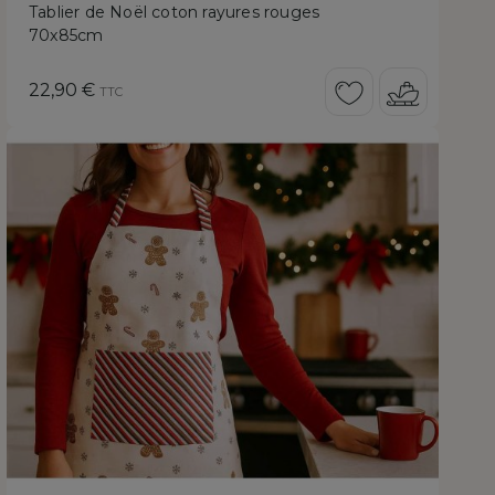
Tablier de Noël coton rayures rouges
70x85cm
Prix
22,90 €
TTC