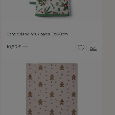
Gant cuisine houx baies 18x30cm
Prix
10,90 €
TTC