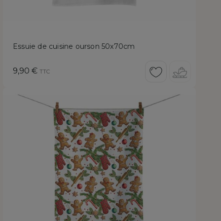
Essuie de cuisine ourson 50x70cm
Prix
9,90 €
TTC