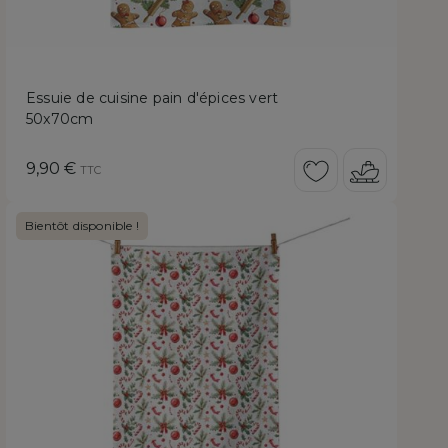
Essuie de cuisine pain d'épices vert
50x70cm
Prix
9,90 €
TTC
Bientôt disponible !