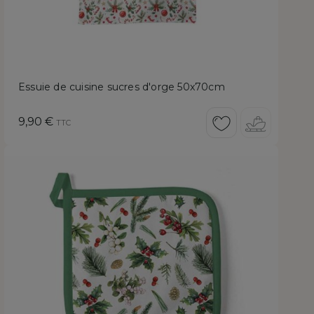
Essuie de cuisine sucres d'orge 50x70cm
Prix
9,90 €
TTC