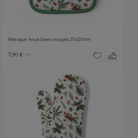
Manique houx baies rouges 20x20cm
Prix
7,90 €
TTC