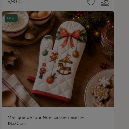
Prix
6,90 €
TTC
New
Manique de four Noël casse-noisette
18x30cm