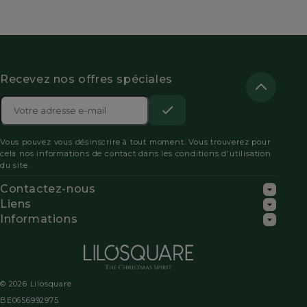
Recevez nos offres spéciales
Adresse

e-
S’abonner
Acceptez
mail
Vous pouvez vous désinscrire à tout moment. Vous trouverez pour
les
cela nos informations de contact dans les conditions d'utilisation
du site.
conditions
Contactez-nous
générales
Liens
Informations
et
la
politique
© 2026 Lilosquare
de
BE0656992975