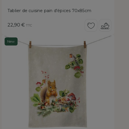
Tablier de cuisine pain d'épices 70x85cm
Prix
22,90 €
TTC
New