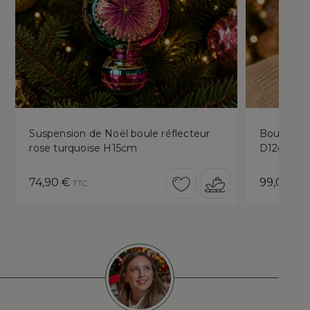
Suspension de Noël boule réflecteur
Boule de N
rose turquoise H15cm
D12cm
Prix
Prix
74,90 €
99,00 €
TTC
T