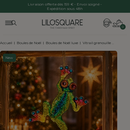
Livraison offerte dès 159 € - Envoi soigné -
Expédition sous 48h
0
Accueil
Boules de Noël
Boules de Noël luxe
Vitrail grenouille multicolore H15cm
New