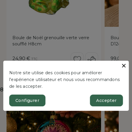
Boule de Noël grenouille verte verre
Boule de N
soufflé H8cm
D12cm
Prix
Prix
24,90 €
99,00 €
TTC
T
Notre site utilise des cookies pour améliorer
l'expérience utilisateur et nous vous recommandons
de les accepter.
8 autres produits dans la même catégorie :
Configurer
Accepter
New