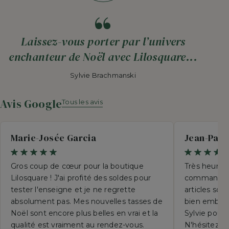
Laissez-vous porter par l’univers
enchanteur de Noël avec Lilosquare...
Sylvie Brachmanski
Avis Google
Tous les avis
Marie-Josée Garcia
Jean-Paul
Gros coup de cœur pour la boutique
Très heureu
Lilosquare ! J'ai profité des soldes pour
commande p
tester l'enseigne et je ne regrette
articles so
absolument pas. Mes nouvelles tasses de
bien emball
Noël sont encore plus belles en vrai et la
Sylvie pour 
qualité est vraiment au rendez-vous.
N'hésitez su