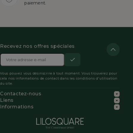
paiement.
Recevez nos offres spéciales
Adresse

e-
S’abonner
Acceptez
mail
Vous pouvez vous désinscrire à tout moment. Vous trouverez pour
les
cela nos informations de contact dans les conditions d'utilisation
du site.
conditions
Contactez-nous
générales
Liens
Informations
et
la
politique