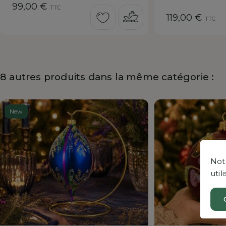
Prix
99,00 €
TTC
Prix
119,00 €
TTC
8 autres produits dans la même catégorie :
New
Notr
uti