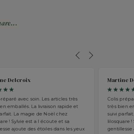
are...
ne Delcroix
Martine D
préparé avec soin. Les articles très
Colis prépar
ien emballés. La livraison rapide et
très bien em
parfait. La magie de Noël chez
suivi parfa
uare ! Sylvie est a l écoute et sa
lilosquare !
lesse ajoute des étoiles dans les yeux
gentillesse