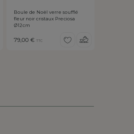
Boule de Noël verre soufflé
Goutte de N
fleur noir cristaux Preciosa
fougères cri
Ø12cm
H17cm
Prix
Prix
79,00 €
139,00 €
TTC
TT