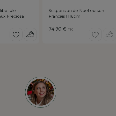
ibellule
Suspension de Noël ourson
aux Preciosa
Français H18cm
Prix
74,90 €
TTC