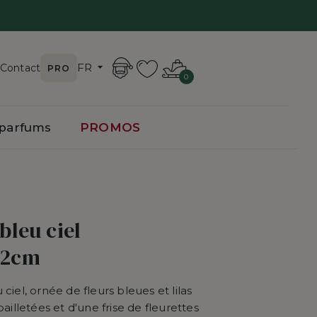
FR
Contact
PRO
0
toire
 parfums
PROMOS
de Noël
Gouttes de Noël
de Noël
Coeurs
bleu ciel
Rubans et Noeuds
12cm
Couronnes et Guirlandes
ciel, ornée de fleurs bleues et lilas
Fleurs et Branches décoratives
ailletées et d'une frise de fleurettes