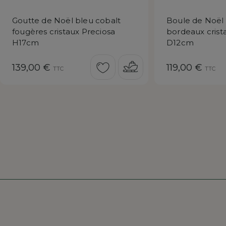
Goutte de Noël bleu cobalt
Boule de Noël l
fougères cristaux Preciosa
bordeaux crist
H17cm
D12cm
Prix
Prix
139,00 €
119,00 €
TTC
TTC