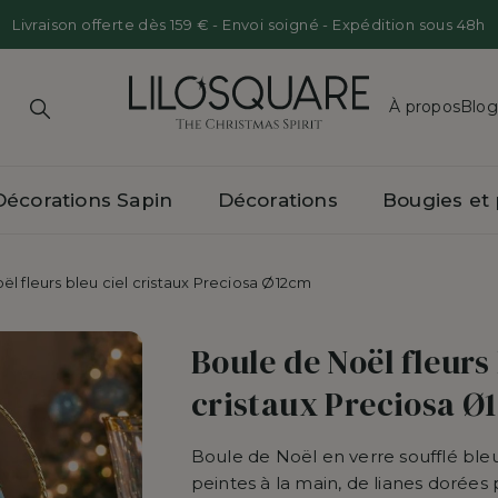
Livraison offerte dès 159 € - Envoi soigné - Expédition sous 48h
À propos
Blog
Notre His
Décorations Sapin
Décorations
Bougies et
Presse
Marchés 
l fleurs bleu ciel cristaux Preciosa Ø12cm
o
Noël
hores en verre 15cm
Animaux
Accessoires
Halloween
Boules de Noël luxe
s
table
 de Noël Incassables
Animaux Sauvages
Automne
Supports pour boules 
Boule de Noël fleurs 
 chandeliers
Oursons
Pâques
cristaux Preciosa Ø
res
Mon Premier Noël
Boule de Noël en verre soufflé bleu 
s
 et chandeliers
Autres suspensions de Noël
peintes à la main, de lianes dorées p