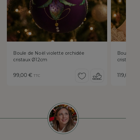
Boule de Noël violette orchidée
Boule de N
cristaux Ø12cm
cristaux 
Prix
Prix
99,00 €
119,00 €
TTC