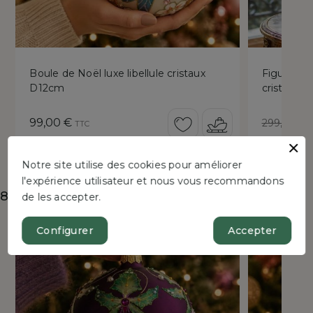
Boule de Noël luxe libellule cristaux
Figurine d
D12cm
cristaux 
Prix
Prix
99,00 €
299,00 €
TTC
de
base
Notre site utilise des cookies pour améliorer
l'expérience utilisateur et nous vous recommandons
8 autres produits dans la même catégorie :
de les accepter.
Configurer
Accepter