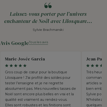
Laissez-vous porter par l’univers
enchanteur de Noël avec Lilosquare...
Sylvie Brachmanski
Avis Google
Tous les avis
Marie-Josée Garcia
Jean-Paul
Gros coup de cœur pour la boutique
Très heureu
Lilosquare ! J'ai profité des soldes pour
commande p
tester l'enseigne et je ne regrette
articles so
absolument pas. Mes nouvelles tasses de
bien emball
Noël sont encore plus belles en vrai et la
Sylvie pour 
qualité est vraiment au rendez-vous.
N'hésitez su
Elles sont robustes et les finitions sont
quelques se