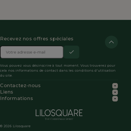
Recevez nos offres spéciales
Adresse

e-
S’abonner
Acceptez
mail
Vous pouvez vous désinscrire à tout moment. Vous trouverez pour
les
cela nos informations de contact dans les conditions d'utilisation
du site.
conditions
Contactez-nous
générales
Liens
Informations
et
la
politique
© 2026 Lilosquare
de