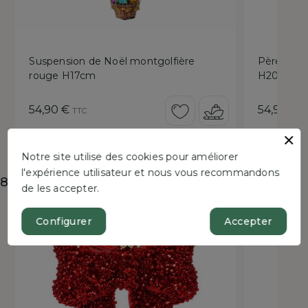
Suspension de Noël montgolfière
Père Noël 
rouge H17cm
H20cm
Prix
Prix
54,90 €
54,90 €
TTC
T
Notre site utilise des cookies pour améliorer
l'expérience utilisateur et nous vous recommandons
8 autres produits dans la même catégorie :
de les accepter.
Bientôt disponible !
New
Rupture de 
Configurer
Accepter