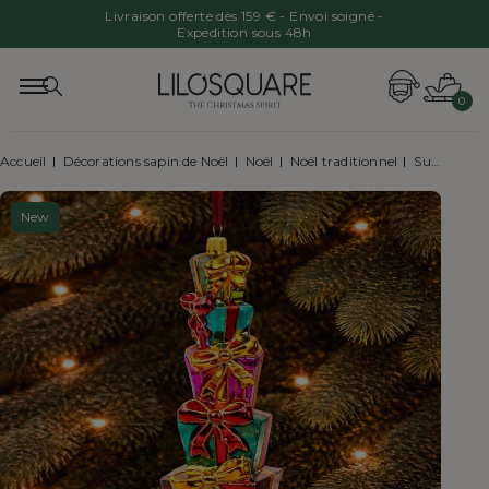
Livraison offerte dès 159 € - Envoi soigné -
Expédition sous 48h
0
Accueil
Décorations sapin de Noël
Noël
Noël traditionnel
Suspension pile de cadeaux multicolores H18cm
New