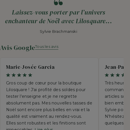
Laissez-vous porter par l’univers
enchanteur de Noël avec Lilosquare...
Sylvie Brachmanski
Avis Google
Tous les avis
Marie-Josée Garcia
Jean-Paul
Gros coup de cœur pour la boutique
Très heureu
Lilosquare ! J'ai profité des soldes pour
commande p
tester l'enseigne et je ne regrette
articles so
absolument pas. Mes nouvelles tasses de
bien emball
Noël sont encore plus belles en vrai et la
Sylvie pour 
qualité est vraiment au rendez-vous.
N'hésitez su
Elles sont robustes et les finitions sont
quelques se
impeccables.
Lire plus