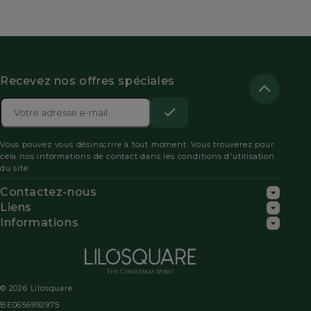
Recevez nos offres spéciales
Adresse

e-
S’abonner
Acceptez
mail
Vous pouvez vous désinscrire à tout moment. Vous trouverez pour
les
cela nos informations de contact dans les conditions d'utilisation
du site.
conditions
Contactez-nous
générales
Liens
Informations
et
la
politique
© 2026 Lilosquare
de
BE0656992975