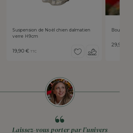
Suspension de Noël chien dalmatien
Boule de 
verre H9cm
Prix
29,90 €
T
Prix
19,90 €
TTC
Laissez-vous porter par l’univers