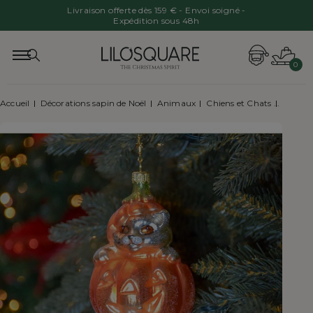
Livraison offerte dès 159 € - Envoi soigné -
Expédition sous 48h
0
Accueil
Décorations sapin de Noël
Animaux
Chiens et Chats
Suspens