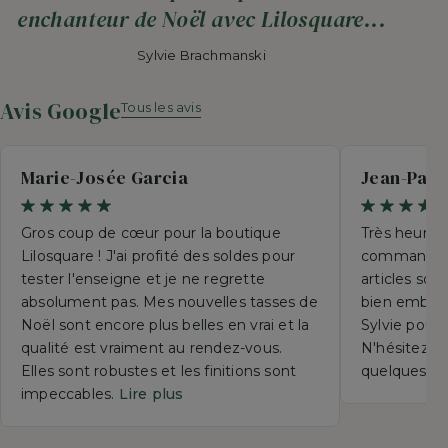
enchanteur de Noël avec Lilosquare...
Sylvie Brachmanski
Avis Google
Tous les avis
Marie-Josée Garcia
Jean-Paul
Gros coup de cœur pour la boutique
Très heureu
Lilosquare ! J'ai profité des soldes pour
commande p
tester l'enseigne et je ne regrette
articles so
absolument pas. Mes nouvelles tasses de
bien emball
Noël sont encore plus belles en vrai et la
Sylvie pour 
qualité est vraiment au rendez-vous.
N'hésitez su
Elles sont robustes et les finitions sont
quelques se
impeccables.
Lire plus