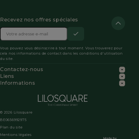
Recevez nos offres spéciales
Adresse

e-
S’abonner
Acceptez
mail
Vous pouvez vous désinscrire à tout moment. Vous trouverez pour
les
cela nos informations de contact dans les conditions d'utilisation
du site.
conditions
Contactez-nous
générales
Liens
Informations
et
la
politique
© 2026 Lilosquare
de
BE0656992975
Plan du site
confidentialité
Mentions légales