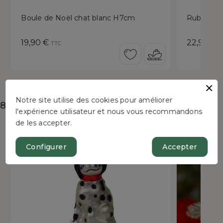
Boule de Noël chat blanc H7cm
Ruban Ha
Prix
Prix
19,90 €
22,90 €
TTC
T
Notre site utilise des cookies pour améliorer
8 autres produits dans la même catégorie :
l'expérience utilisateur et nous vous recommandons
de les accepter.
Configurer
Accepter