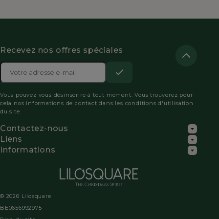
Recevez nos offres spéciales
Adresse

e-
S’abonner
Acceptez
mail
Vous pouvez vous désinscrire à tout moment. Vous trouverez pour
les
cela nos informations de contact dans les conditions d'utilisation
du site.
conditions
Contactez-nous
générales
Liens
Informations
et
la
politique
© 2026 Lilosquare
de
BE0656992975