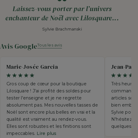
Laissez-vous porter par l’univers
enchanteur de Noël avec Lilosquare...
Sylvie Brachmanski
Avis Google
Tous les avis
Marie-Josée Garcia
Jean-Paul
Gros coup de cœur pour la boutique
Très heureu
Lilosquare ! J'ai profité des soldes pour
commande p
tester l'enseigne et je ne regrette
articles so
absolument pas. Mes nouvelles tasses de
bien emball
Noël sont encore plus belles en vrai et la
Sylvie pour 
qualité est vraiment au rendez-vous.
N'hésitez su
Elles sont robustes et les finitions sont
quelques se
impeccables.
Lire plus