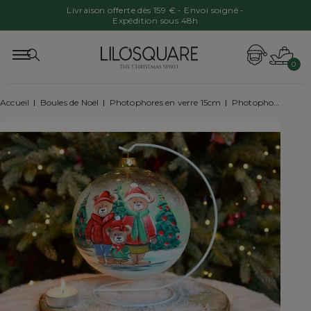
Livraison offerte dès 159 € - Envoi soigné -
Expédition sous 48h
0
Accueil
Boules de Noël
Photophores en verre 15cm
Photophore de Noël oursons verre soufflé D15cm