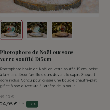
Photophore de Noël oursons
verre soufflé D15cm
Photophore boule de Noël en verre soufflé 15 cm, peint
à la main, décor famille d’ours devant le sapin. Support
doré inclus. Conçu pour glisser une bougie chauffe-plat
grâce à son ouverture à l'arrière de la boule.
Prix
49,90 €
de
TTC
24,95 €
-50%
base