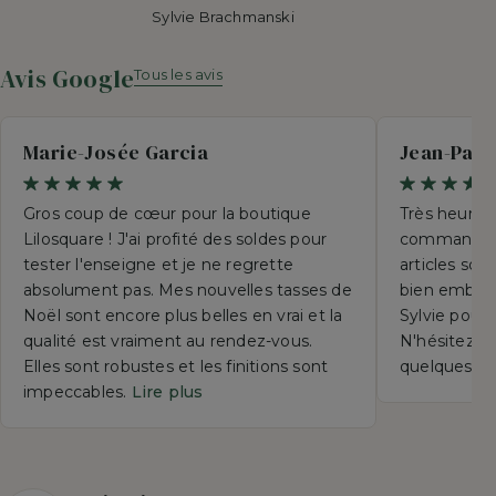
Sylvie Brachmanski
Avis Google
Tous les avis
Marie-Josée Garcia
Jean-Paul
Gros coup de cœur pour la boutique
Très heureu
Lilosquare ! J'ai profité des soldes pour
commande p
tester l'enseigne et je ne regrette
articles so
absolument pas. Mes nouvelles tasses de
bien emball
Noël sont encore plus belles en vrai et la
Sylvie pour 
qualité est vraiment au rendez-vous.
N'hésitez su
Elles sont robustes et les finitions sont
quelques se
impeccables.
Lire plus