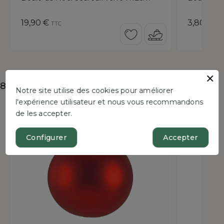
Prix
Prix
19,90 €
3,80 €
TTC
TT
8 autres produits dans la même catégorie :
Notre site utilise des cookies pour améliorer
l'expérience utilisateur et nous vous recommandons
Bientôt disponible !
Bientôt dispo
de les accepter.
Configurer
Accepter