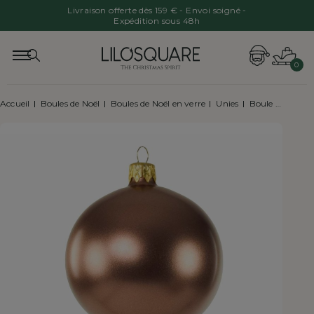
Livraison offerte dès 159 € - Envoi soigné -
Expédition sous 48h
0
Accueil
Boules de Noël
Boules de Noël en verre
Unies
Boule de Noël brune scintillante verre D8cm