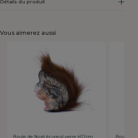
Détails du produit
Vous aimerez aussi
Boule de Noël écureuil verre H12cm
Boule de 