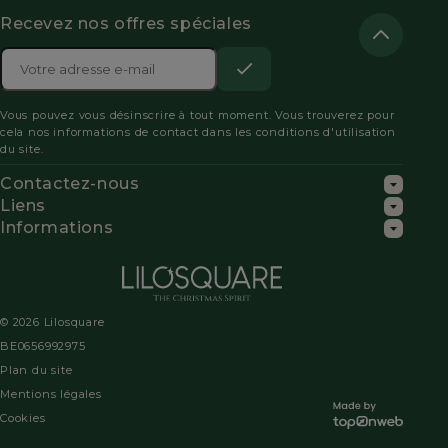
Recevez nos offres spéciales
Adresse

e-
S’abonner
Acceptez
mail
Vous pouvez vous désinscrire à tout moment. Vous trouverez pour
les
cela nos informations de contact dans les conditions d'utilisation
du site.
conditions
Contactez-nous
générales
Liens
Informations
et
la
politique
© 2026 Lilosquare
de
BE0656992975
Plan du site
confidentialité
Mentions légales
pour
Cookies
vous