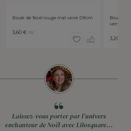
Boule de Noël rouge mat verre D8cm
Boule de 
verre Ø8
Prix
3,60 €
TTC
Prix
3,20 €
TT
Laissez-vous porter par l’univers
enchanteur de Noël avec Lilosquare...