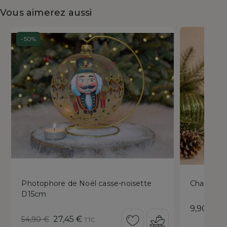
Vous aimerez aussi
-50%
Photophore de Noël casse-noisette
Chandelie
D15cm
Prix
9,90 €
TT
Prix
Prix
27,45 €
54,90 €
TTC