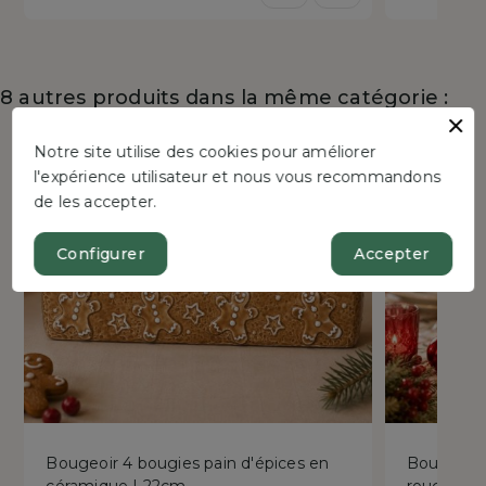
de
réduit
base
8 autres produits dans la même catégorie :
Notre site utilise des cookies pour améliorer
Bientôt disponible !
New
Bientôt dispo
l'expérience utilisateur et nous vous recommandons
de les accepter.
Configurer
Accepter
Bougeoir 4 bougies pain d'épices en
Bougeoir 