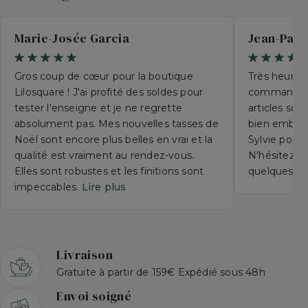
Marie-Josée Garcia
Jean-Paul
Gros coup de cœur pour la boutique
Très heureu
Lilosquare ! J'ai profité des soldes pour
commande p
tester l'enseigne et je ne regrette
articles so
absolument pas. Mes nouvelles tasses de
bien emball
Noël sont encore plus belles en vrai et la
Sylvie pour 
qualité est vraiment au rendez-vous.
N'hésitez su
Elles sont robustes et les finitions sont
quelques se
impeccables.
Lire plus
Livraison
Gratuite à partir de 159€ Expédié sous 48h
Envoi soigné