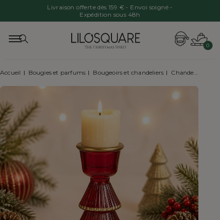
Livraison offerte dès 159 € - Envoi soigné -
Expédition sous 48h
0
Accueil
Bougies et parfums
Bougeoirs et chandeliers
Chandelier sapin en verre rouge et doré H10cm