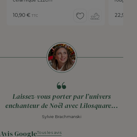
céramique L22cm
rouge ve
Prix
Prix
10,90 €
22,90 €
TTC
T
Laissez-vous porter par l’univers
enchanteur de Noël avec Lilosquare...
Sylvie Brachmanski
Avis Google
Tous les avis