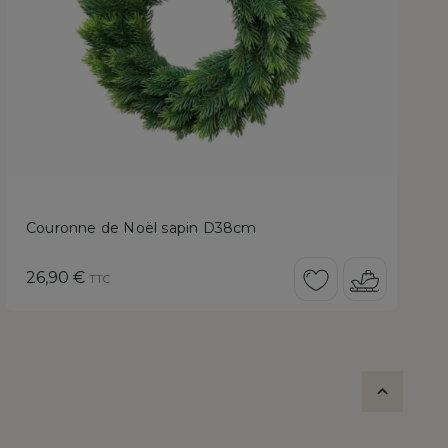
Couronne de Noël sapin D38cm
Prix
26,90 €
TTC
