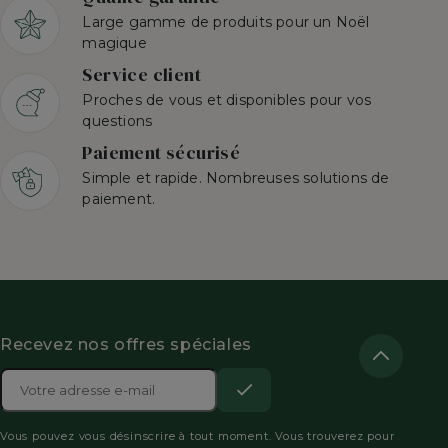
Large gamme de produits pour un Noël
magique
Service client
Proches de vous et disponibles pour vos
questions
Paiement sécurisé
Simple et rapide. Nombreuses solutions de
paiement.
Recevez nos offres spéciales
Adresse

e-
S’abonner
Acceptez
mail
Vous pouvez vous désinscrire à tout moment. Vous trouverez pour
les