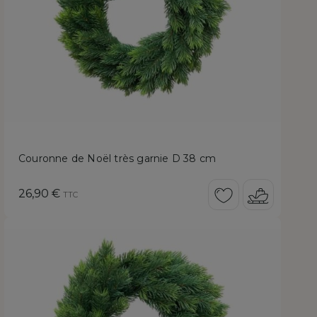
Couronne de Noël très garnie D 38 cm
Prix
26,90 €
TTC