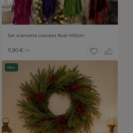
Set 4 lametta colorées Noël H50cm
Prix
11,90 €
TTC
New