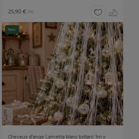
Prix
25,90 €
TTC
New
Cheveux d'ange Lametta blanc brillant 1m x