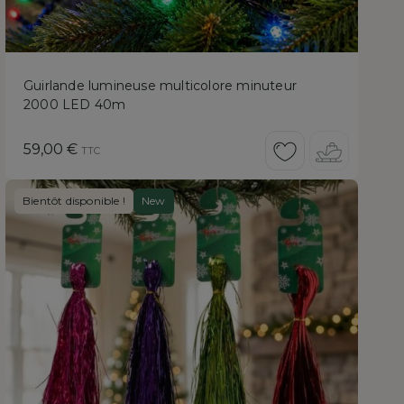
Guirlande lumineuse multicolore minuteur
2000 LED 40m
Prix
59,00 €
TTC
Bientôt disponible !
New