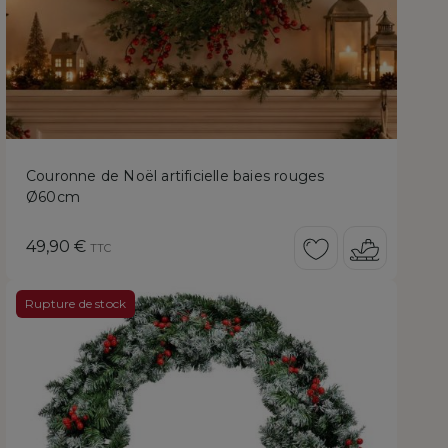
Couronne de Noël artificielle baies rouges
Ø60cm
Prix
49,90 €
TTC
Rupture de stock