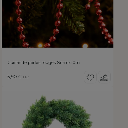
Guirlande perles rouges 8mmx10m
Prix
5,90 €
TTC