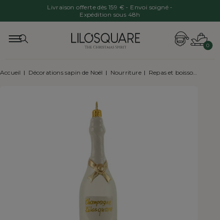
Livraison offerte dès 159 € - Envoi soigné -
Expédition sous 48h
0
Accueil
Décorations sapin de Noël
Nourriture
Repas et boissons
Susp