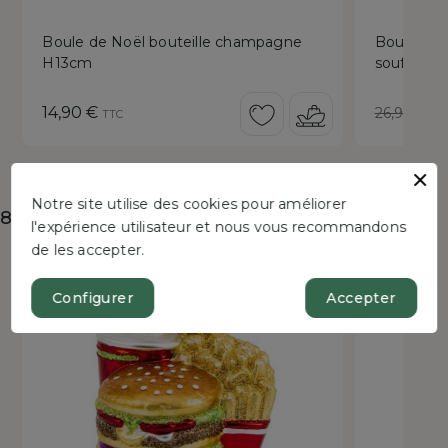
Boule de Noël bouteille champagne
Boule de 
H13cm
soufflé H
Prix
Prix
P
14,90 €
1
26,90 €
TTC
de
r
base
Notre site utilise des cookies pour améliorer
8 autres produits dans la même catégorie :
l'expérience utilisateur et nous vous recommandons
de les accepter.
Bientôt disponible !
New
Bientôt dispo
Configurer
Accepter