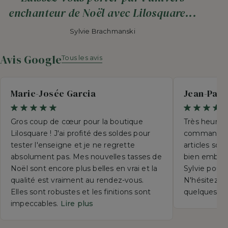
enchanteur de Noël avec Lilosquare...
Sylvie Brachmanski
Avis Google
Tous les avis
Marie-Josée Garcia
Jean-Paul
Gros coup de cœur pour la boutique
Très heureu
Lilosquare ! J'ai profité des soldes pour
commande p
tester l'enseigne et je ne regrette
articles so
absolument pas. Mes nouvelles tasses de
bien emball
Noël sont encore plus belles en vrai et la
Sylvie pour 
qualité est vraiment au rendez-vous.
N'hésitez su
Elles sont robustes et les finitions sont
quelques se
impeccables.
Lire plus