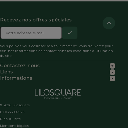
Recevez nos offres spéciales
Adresse

e-
S’abonner
Acceptez
mail
Vous pouvez vous désinscrire à tout moment. Vous trouverez pour
les
cela nos informations de contact dans les conditions d'utilisation
du site.
conditions
Contactez-nous
générales
Liens
Informations
et
la
politique
© 2026 Lilosquare
de
BE0656992975
Plan du site
confidentialité
Mentions légales