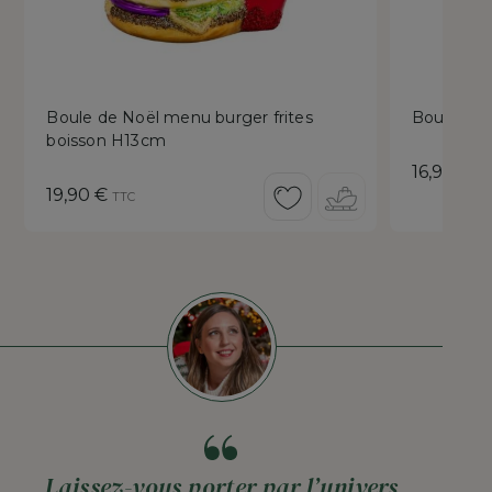
Boule de Noël menu burger frites
Boule de 
boisson H13cm
Prix
16,90 €
TT
Prix
19,90 €
TTC
Laissez-vous porter par l’univers