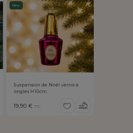
New
Suspension de Noël vernis à
ongles H10cm
Prix
19,90 €
TTC