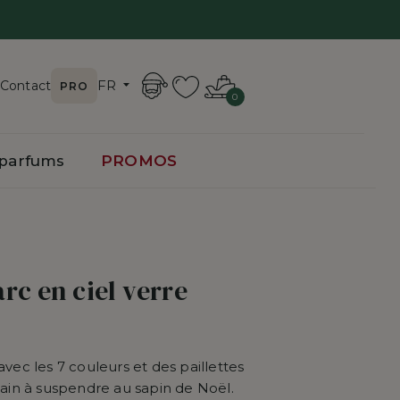
FR
Contact
PRO
0
toire
 parfums
PROMOS
de Noël
Gouttes de Noël
de Noël
Coeurs
rc en ciel verre
Rubans et Noeuds
Couronnes et Guirlandes
avec les 7 couleurs et des paillettes
Fleurs et Branches décoratives
 main à suspendre au sapin de Noël.