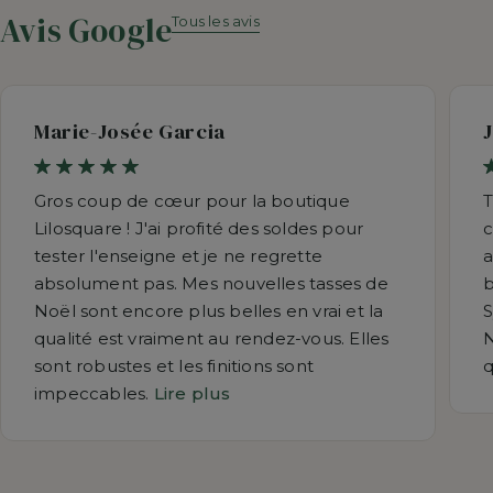
Avis Google
Tous les avis
Marie-Josée Garcia
Gros coup de cœur pour la boutique
T
Lilosquare ! J'ai profité des soldes pour
c
tester l'enseigne et je ne regrette
a
absolument pas. Mes nouvelles tasses de
b
Noël sont encore plus belles en vrai et la
S
qualité est vraiment au rendez-vous. Elles
N
sont robustes et les finitions sont
q
impeccables.
Lire plus