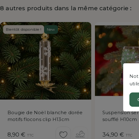
8 autres produits dans la même catégorie :
Bientôt disponible !
New
Notr
uti
Bougie de Noël blanche dorée
Suspension serr
motifs flocons clip H13cm
soufflé H10cm
Prix
Prix
8,90 €
34,90 €
TTC
TTC