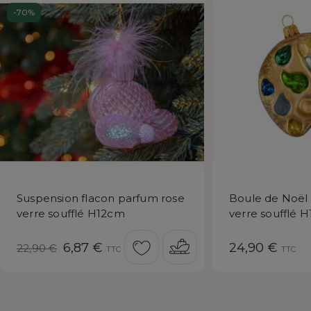
-70%
Suspension flacon parfum rose
Boule de Noël 
verre soufflé H12cm
verre soufflé 
Prix
Prix
Prix
6,87 €
24,90 €
22,90 €
TTC
TTC
réduit
de
base