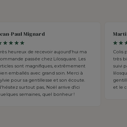
Jean-Paul Mignard
Marti
rès heureux de recevoir aujourd'hui ma
Colis 
ommande passée chez Lilosquare. Les
très b
rticles sont magnifiques, extrêmement
suivi 
ien emballés avec grand soin. Merci à
lilosq
ylvie pour sa gentillesse et son écoute.
gentil
'hésitez surtout pas, Noël arrive d'ici
et le 
uelques semaines, quel bonheur !