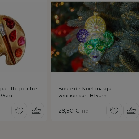
palette peintre
Boule de Noël masque
H10cm
vénitien vert H15cm
Prix
29,90 €
TTC