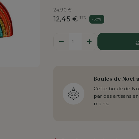
Prix
24,90 €
de
12,45 €
TTC
-50%
base
Quantité
Boules de Noël 
Cette boule de Noë
par des artisans en
mains.