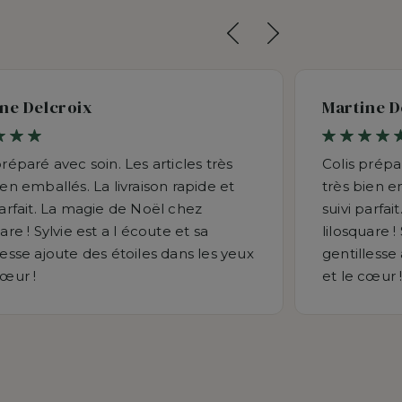
ne Delcroix
Martine D
préparé avec soin. Les articles très
Colis prépar
ien emballés. La livraison rapide et
très bien em
parfait. La magie de Noël chez
suivi parfa
uare ! Sylvie est a l écoute et sa
lilosquare !
lesse ajoute des étoiles dans les yeux
gentillesse
cœur !
et le cœur 