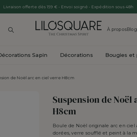
Livraison offerte dès 159 € - Envoi soigné - Expédition sous 48h
À propos
Blog
Notre His
Décorations Sapin
Décorations
Bougies et
Presse
Marchés 
sion de Noël arc en ciel verre H8cm
o
Noël
hores en verre 15cm
Animaux
Accessoires
Halloween
Boules de Noël luxe
s
table
 de Noël Incassables
Animaux Sauvages
Automne
Supports pour boules 
Suspension de Noël a
 chandeliers
Oursons
Pâques
H8cm
res
Mon Premier Noël
Boule de Noël originale arc en ciel 
s
 et chandeliers
Autres suspensions de Noël
dorées, verre soufflé et peint à la