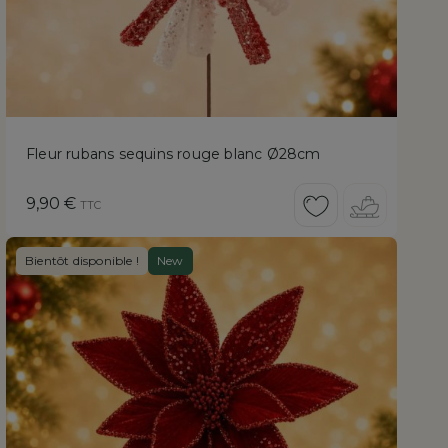
Fleur rubans sequins rouge blanc Ø28cm
Prix
9,90 €
TTC
Bientôt disponible !
New