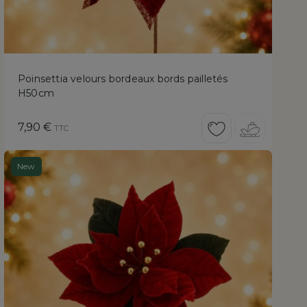
Poinsettia velours bordeaux bords pailletés
H50cm
Prix
7,90 €
TTC
New