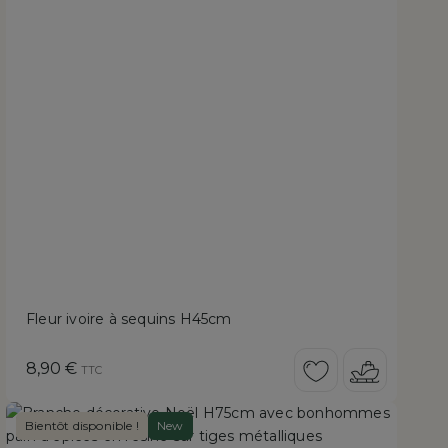
Fleur ivoire à sequins H45cm
Prix
8,90 €
TTC
Bientôt disponible !
New