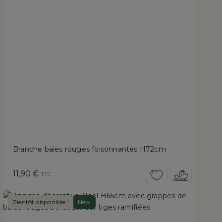
Branche baies rouges foisonnantes H72cm
Prix
11,90 €
TTC
Bientôt disponible !
New