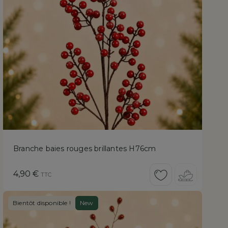
Branche baies rouges brillantes H76cm
Prix
4,90 €
TTC
Bientôt disponible !
New