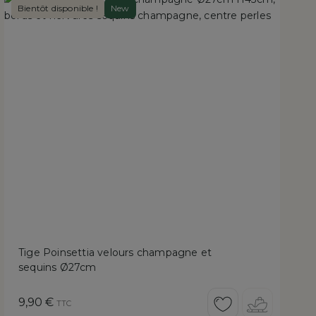
Bientôt disponible !
New
Tige Poinsettia velours champagne et
sequins Ø27cm
Prix
9,90 €
TTC