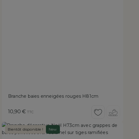
Branche baies enneigées rouges H81cm
Prix
10,90 €
TTC
Bientôt disponible !
New