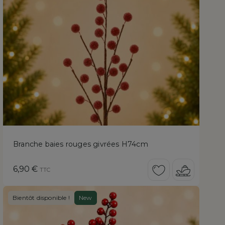
Branche baies rouges givrées H74cm
Prix
6,90 €
TTC
Bientôt disponible !
New