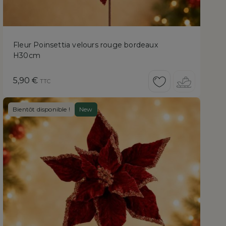
Fleur Poinsettia velours rouge bordeaux
H30cm
Prix
5,90 €
TTC
Bientôt disponible !
New