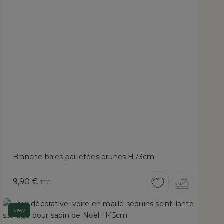
Branche baies pailletées brunes H73cm
Prix
9,90 €
TTC
New