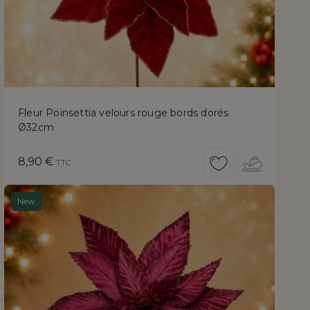
Fleur Poinsettia velours rouge bords dorés
Ø32cm
Prix
8,90 €
TTC
New