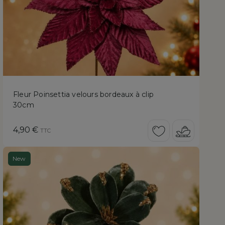
Fleur Poinsettia velours bordeaux à clip
30cm
Prix
4,90 €
TTC
New