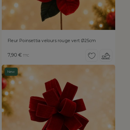
Fleur Poinsettia velours rouge vert Ø25cm
Prix
7,90 €
TTC
New