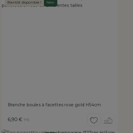
Bientôt disponible !
New
Branche boules à facettes rose gold H54cm
Prix
6,90 €
TTC