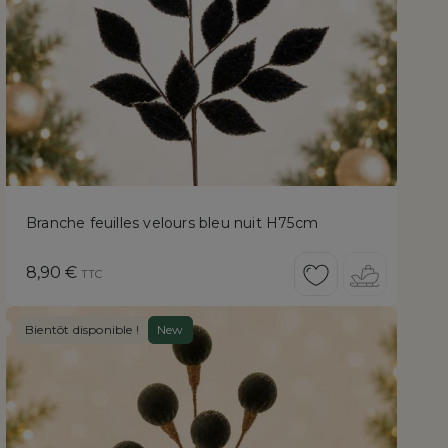
Branche feuilles velours bleu nuit H75cm
Prix
8,90 €
TTC
Bientôt disponible !
New