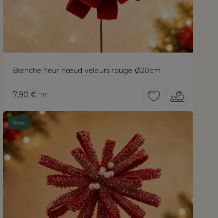
Branche fleur nœud velours rouge Ø20cm
Prix
7,90 €
TTC
New