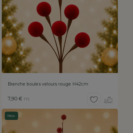
Branche boules velours rouge H42cm
Prix
7,90 €
TTC
New