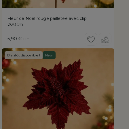
Fleur de Noël rouge pailletée avec clip
Ø20cm
Prix
5,90 €
TTC
Bientôt disponible !
New