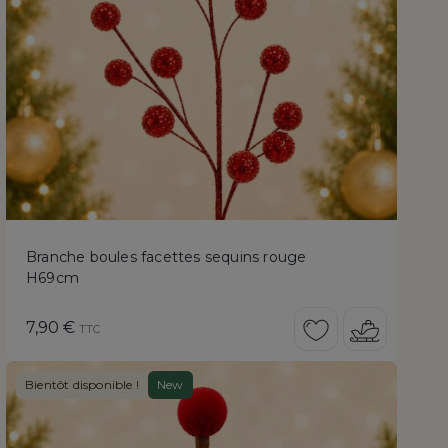
Branche boules facettes sequins rouge
H69cm
Prix
7,90 €
TTC
Bientôt disponible !
New