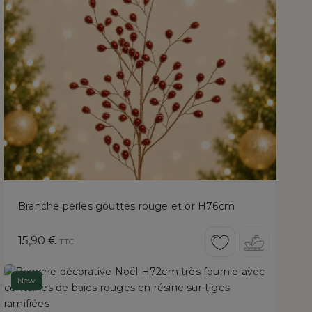
Branche perles gouttes rouge et or H76cm
Prix
15,90 €
TTC
New