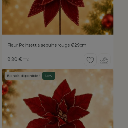
Fleur Poinsettia sequins rouge Ø29cm
Prix
8,90 €
TTC
Bientôt disponible !
New