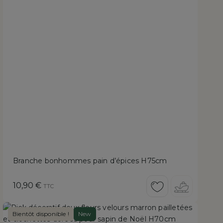
Branche bonhommes pain d’épices H75cm
Prix
10,90 €
TTC
Bientôt disponible !
New