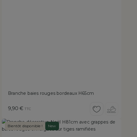
Branche baies rouges bordeaux H65cm
Prix
9,90 €
TTC
Bientôt disponible !
New