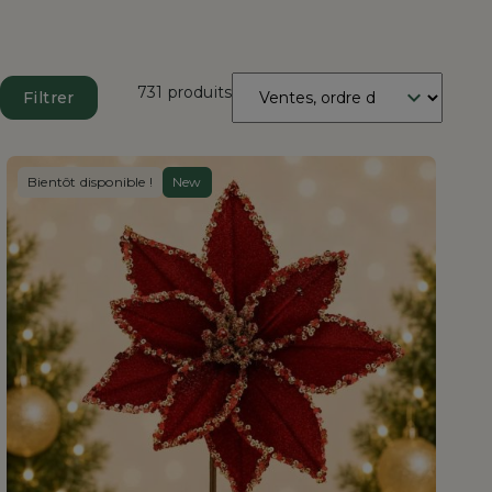
Trier
731 produits
Filtrer
par
:
Bientôt disponible !
New