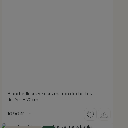
Branche fleurs velours marron clochettes
dorées H70cm
Prix
10,90 €
TTC