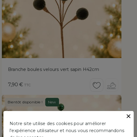
Branche boules velours vert sapin H42cm
Prix
7,90 €
TTC
Bientôt disponible !
New
Notre site utilise des cookies pour améliorer
l'expérience utilisateur et nous vous recommandons