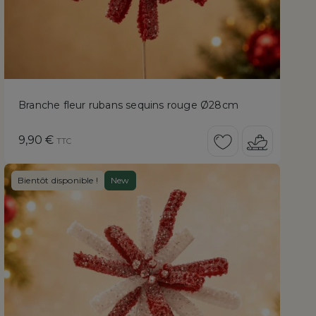
Branche fleur rubans sequins rouge Ø28cm
Prix
9,90 €
TTC
Bientôt disponible !
New