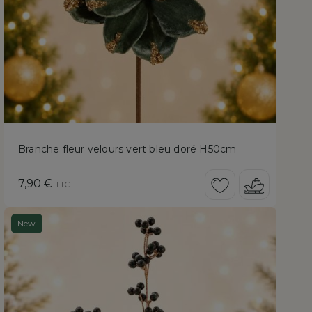
Branche fleur velours vert bleu doré H50cm
Prix
7,90 €
TTC
New