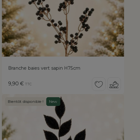
Branche baies vert sapin H75cm
Prix
9,90 €
TTC
Bientôt disponible !
New