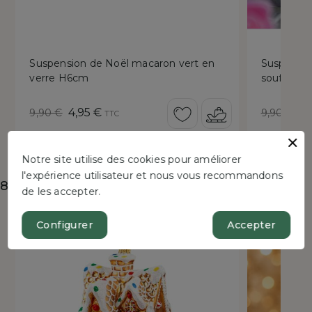
Suspension de Noël macaron vert en
Suspensio
verre H6cm
soufflé H
Prix
Prix
Prix
Pr
4,95 €
4,
9,90 €
9,90 €
TTC
de
réduit
de
ré
base
base
Notre site utilise des cookies pour améliorer
l'expérience utilisateur et nous vous recommandons
8 autres produits dans la même catégorie :
de les accepter.
New
Configurer
Accepter