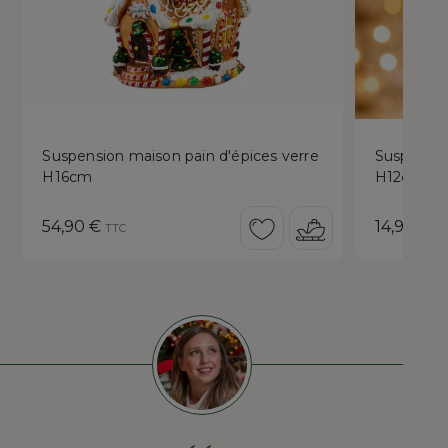
Suspension maison pain d'épices verre
Suspensio
H16cm
H12cm
Prix
Prix
54,90 €
14,90 €
TTC
T