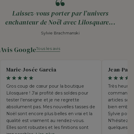
Laissez-vous porter par l’univers
enchanteur de Noël avec Lilosquare...
Sylvie Brachmanski
Avis Google
Tous les avis
Marie-Josée Garcia
Jean-Paul
Gros coup de cœur pour la boutique
Très heureu
Lilosquare ! J'ai profité des soldes pour
commande p
tester l'enseigne et je ne regrette
articles so
absolument pas. Mes nouvelles tasses de
bien emball
Noël sont encore plus belles en vrai et la
Sylvie pour 
qualité est vraiment au rendez-vous.
N'hésitez su
Elles sont robustes et les finitions sont
quelques se