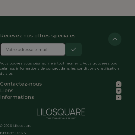
Recevez nos offres spéciales
Adresse

e-
S’abonner
Acceptez
mail
Vous pouvez vous désinscrire à tout moment. Vous trouverez pour
les
cela nos informations de contact dans les conditions d'utilisation
du site.
conditions
Contactez-nous
générales
Liens
Informations
et
la
politique
© 2026 Lilosquare
de
BE0656992975