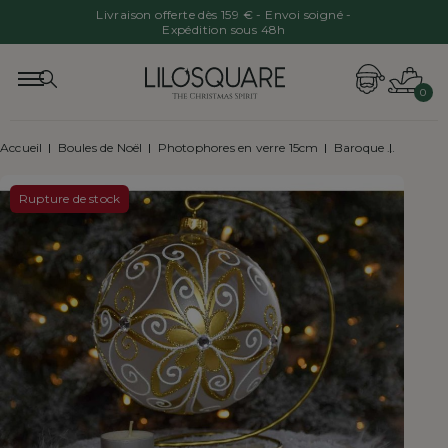
Livraison offerte dès 159 € - Envoi soigné -
Expédition sous 48h
0
Accueil
Boules de Noël
Photophores en verre 15cm
Baroque
Photoph
Rupture de stock