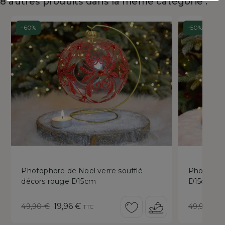
8 autres produits dans la même catégorie :
-60%
-50%
Photophore de Noël verre soufflé
Photophor
décors rouge D15cm
D15cm
Prix
Prix
Prix
P
19,96 €
2
49,90 €
49,90 €
TTC
de
réduit
de
r