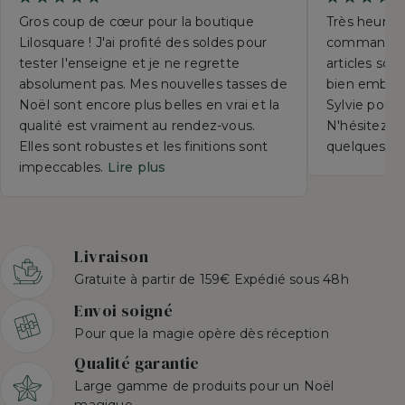
Gros coup de cœur pour la boutique
Très heureu
Lilosquare ! J'ai profité des soldes pour
commande p
tester l'enseigne et je ne regrette
articles so
absolument pas. Mes nouvelles tasses de
bien emball
Noël sont encore plus belles en vrai et la
Sylvie pour 
qualité est vraiment au rendez-vous.
N'hésitez su
Elles sont robustes et les finitions sont
quelques se
impeccables.
Lire plus
Livraison
Gratuite à partir de 159€ Expédié sous 48h
Envoi soigné
Pour que la magie opère dès réception
Qualité garantie
Large gamme de produits pour un Noël