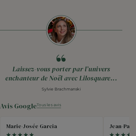
base
base
Laissez-vous porter par l’univers
enchanteur de Noël avec Lilosquare...
Sylvie Brachmanski
Avis Google
Tous les avis
Marie-Josée Garcia
Jean-Paul