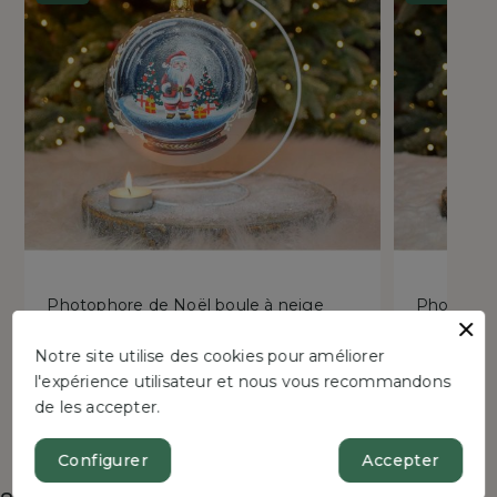
Photophore de Noël boule à neige
Photophor
D15cm
Notre site utilise des cookies pour améliorer
Prix
P
2
49,90 €
l'expérience utilisateur et nous vous recommandons
Prix
Prix
19,96 €
49,90 €
de
r
TTC
de les accepter.
de
réduit
base
base
Configurer
Accepter