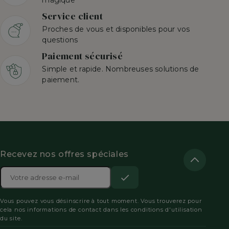
magique
Service client
Proches de vous et disponibles pour vos
questions
Paiement sécurisé
Simple et rapide. Nombreuses solutions de
paiement.
Recevez nos offres spéciales
Adresse

e-
S’abonner
Acceptez
mail
Vous pouvez vous désinscrire à tout moment. Vous trouverez pour
les
cela nos informations de contact dans les conditions d'utilisation
du site.
conditions