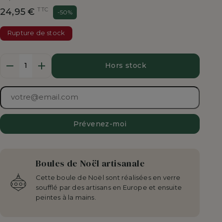
de
TTC
24,95 €
-50%
base
Rupture de stock
Quantité
Hors stock
Prévenez-moi
Boules de Noël artisanale
Cette boule de Noël sont réalisées en verre
soufflé par des artisans en Europe et ensuite
peintes à la mains.