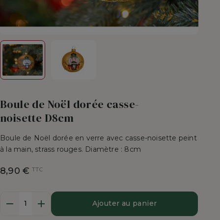
Boule de Noël dorée casse-
noisette D8cm
Boule de Noël dorée en verre avec casse-noisette peint
à la main, strass rouges. Diamètre : 8cm
8,90 €
TTC
Quantité
Ajouter au panier