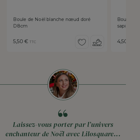
Boule de Noël blanche nœud doré
Boule de 
D8cm
sapin Ø8
Prix
Prix
5,50 €
4,50 €
TTC
TT
Laissez-vous porter par l’univers
enchanteur de Noël avec Lilosquare...