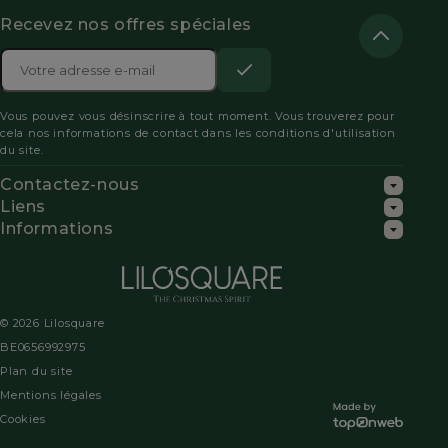
Recevez nos offres spéciales
Adresse

e-
S’abonner
Acceptez
mail
Vous pouvez vous désinscrire à tout moment. Vous trouverez pour
les
cela nos informations de contact dans les conditions d'utilisation
du site.
conditions
Contactez-nous
générales
Liens
Informations
et
la
politique
© 2026 Lilosquare
de
BE0656992975
Plan du site
confidentialité
Mentions légales
pour
Cookies
vous