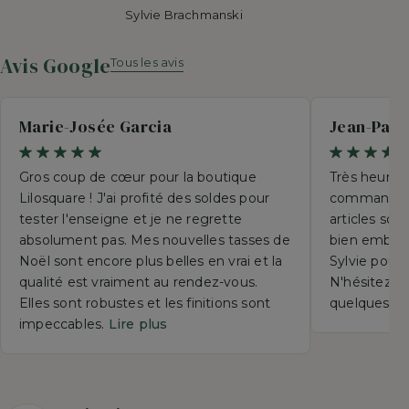
Sylvie Brachmanski
Avis Google
Tous les avis
Marie-Josée Garcia
Jean-Paul
Gros coup de cœur pour la boutique
Très heureu
Lilosquare ! J'ai profité des soldes pour
commande p
tester l'enseigne et je ne regrette
articles so
absolument pas. Mes nouvelles tasses de
bien emball
Noël sont encore plus belles en vrai et la
Sylvie pour 
qualité est vraiment au rendez-vous.
N'hésitez su
Elles sont robustes et les finitions sont
quelques se
impeccables.
Lire plus