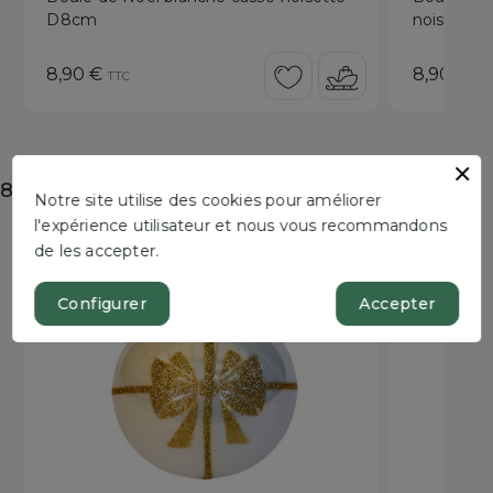
D8cm
noisette
Prix
Prix
8,90 €
8,90 €
TTC
TT
8 autres produits dans la même catégorie :
Notre site utilise des cookies pour améliorer
l'expérience utilisateur et nous vous recommandons
Bientôt dispo
de les accepter.
Configurer
Accepter