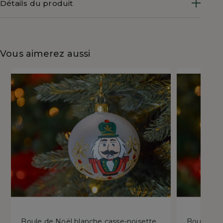
Détails du produit
Vous aimerez aussi
Boule de Noël blanche casse-noisette
Boule de 