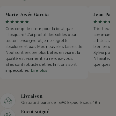
Marie-Josée Garcia
Jean-Paul
Gros coup de cœur pour la boutique
Très heureu
Lilosquare ! J'ai profité des soldes pour
commande p
tester l'enseigne et je ne regrette
articles so
absolument pas. Mes nouvelles tasses de
bien emball
Noël sont encore plus belles en vrai et la
Sylvie pour 
qualité est vraiment au rendez-vous.
N'hésitez su
Elles sont robustes et les finitions sont
quelques se
impeccables.
Lire plus
Livraison
Gratuite à partir de 159€ Expédié sous 48h
Envoi soigné