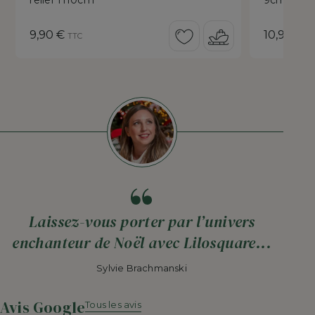
relief H10cm
9cm
Prix
Prix
9,90 €
10,90 €
TTC
T
Laissez-vous porter par l’univers
enchanteur de Noël avec Lilosquare...
Sylvie Brachmanski
Avis Google
Tous les avis