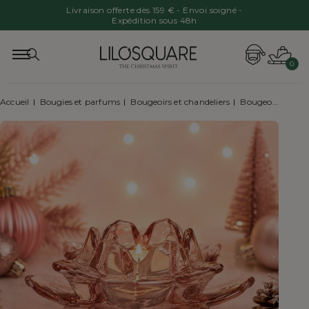
Livraison offerte dès 159 € - Envoi soigné -
Expédition sous 48h
0
Accueil
Bougies et parfums
Bougeoirs et chandeliers
Bougeoir rose fleur de lotus verre Ø11cm