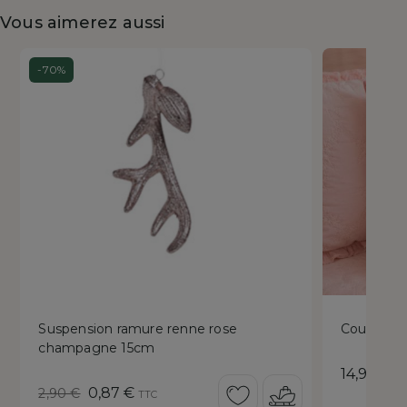
Vous aimerez aussi
-70%
Suspension ramure renne rose
Coussin c
champagne 15cm
Prix
14,90 €
T
Prix
Prix
0,87 €
2,90 €
TTC