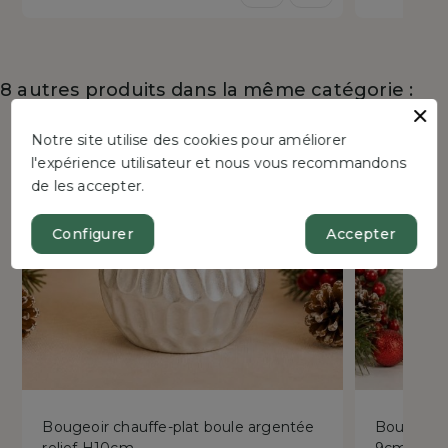
de
réduit
base
8 autres produits dans la même catégorie :
Notre site utilise des cookies pour améliorer
l'expérience utilisateur et nous vous recommandons
de les accepter.
Configurer
Accepter
Bougeoir chauffe-plat boule argentée
Bougeoir c