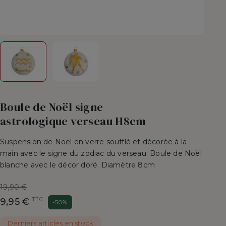
Boule de Noël signe
astrologique verseau H8cm
Suspension de Noël en verre soufflé et décorée à la
main avec le signe du zodiac du verseau. Boule de Noël
blanche avec le décor doré. Diamètre 8cm
Prix
19,90 €
de
TTC
9,95 €
-50%
base
Derniers articles en stock