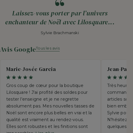
Laissez-vous porter par l’univers
enchanteur de Noël avec Lilosquare...
Sylvie Brachmanski
Avis Google
Tous les avis
Marie-Josée Garcia
Jean-Paul
Gros coup de cœur pour la boutique
Très heureu
Lilosquare ! J'ai profité des soldes pour
commande p
tester l'enseigne et je ne regrette
articles so
absolument pas. Mes nouvelles tasses de
bien emball
Noël sont encore plus belles en vrai et la
Sylvie pour 
qualité est vraiment au rendez-vous.
N'hésitez su
Elles sont robustes et les finitions sont
quelques se