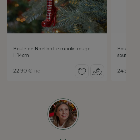
Boule de Noël botte moulin rouge
Boule de N
H14cm
soufflé H
Prix
Prix
22,90 €
24,90 €
TTC
T