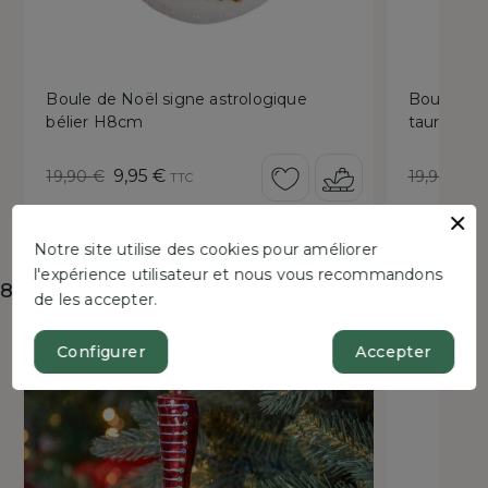
Boule de Noël signe astrologique
Boule de 
bélier H8cm
taureau 
Prix
Prix
Prix
P
9,95 €
9
19,90 €
19,90 €
TTC
de
réduit
de
r
base
base
Notre site utilise des cookies pour améliorer
l'expérience utilisateur et nous vous recommandons
8 autres produits dans la même catégorie :
de les accepter.
Configurer
Accepter