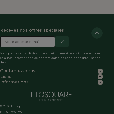
Recevez nos offres spéciales
Adresse

e-
S’abonner
Acceptez
mail
Vous pouvez vous désinscrire à tout moment. Vous trouverez pour
les
cela nos informations de contact dans les conditions d'utilisation
du site.
conditions
Contactez-nous
générales
Liens
Informations
et
la
politique
© 2026 Lilosquare
de
BE0656992975